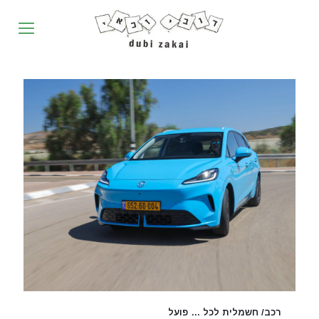
רכב/ חשמלית לכל … פועל