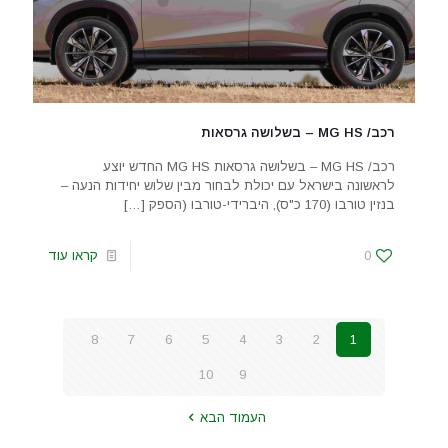
רכב/ MG HS – בשלושה גרסאות
רכב/ MG HS – בשלושה גרסאות MG HS החדש יוצע
לראשונה בישראל עם יכולת לבחור מבין שלוש יחידות הנעה –
בנזין טורבו (170 כ"ס), היברידי-טורבו (הספק
[…]
0
קראו עוד
8
7
6
5
4
3
2
1
10
9
העמוד הבא