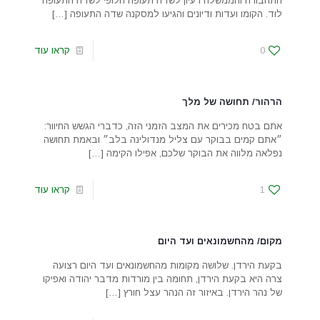
התחבורה והממשלה רעיון לשדה תעופה חלופי לשדה התעופה
לוד. הקומו ועדות ודיונים והגיעו למסקנה שדה התעופה
[…]
0
קראו עוד
הרהור/ תחושה של מלך
אתם בטח מכירים את המצב הזמני הזה, כדברי הגשש החיוור:
״אתם קמים בבוקר עם צליל מנדולינה בלב״ ובאמת תחושה
נפלאה מלווה את הבוקר שלכם, אפילו הקימה
[…]
1
קראו עוד
מקום/ מהחשמונאים ועד היום
בקעת הירדן. שלושה מקומות מהחשמונאים ועד היום רצועה
צרה היא בקעת הירדן, תחומה בין מורדות מדבר יהודה ואפיקו
של נהר הירדן. באיזור זה הנהר עצל חורץ
[…]