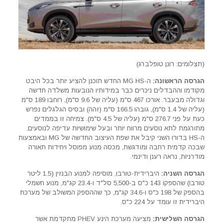
(תצלומים: רונן טופלברג)
הגרסה הראשונה:
ה-MG HS החדש תוכנן להציע יותר בכל היבט
מקודמו וההבדלים ניכרים כבר במידותיו הנובעות משלדה חדשה
וגדולה מבעבר. אורכו 467 ס"מ (עליה של 9.6 ס"מ), רוחבו 189 ס"מ
(עליה של 1.4 ס"מ), גובהו 166.5 ס"מ (זהה) ובסיס הגלגלים נפרש
כעת על פני 276.7 ס"מ (עליה של 4.5 ס"מ). צמיחה זו בממדים
מתורגמת לתא נוסעים מרווח יותר ובעל שימושיות עדיפה לנוסעים.
ה-HS בדורו השני קיבל את שפת העיצוב החדשה של MG ובאמצעות
שבכה קדמית רחבה ומודגשת, מכסה מנוע מפוסל ויחידות תאורה
מודרניות, נראה רענן ודינמי.
הגרסה השניה:
היברידית-טורבו, מוסיפה למנוע הבנזין (1.5 ליטר
טורבו) שהספקו 143 כ"ס ב-5,500 סל"ד ו-23.4 קג"מ, מנוע חשמלי
בהספק של 198 כ"ס ו-34.6 קג"מ, כך שההספק המשולב של מערכת
היברידית זו עומד על 224 כ"ס.
הגרסה השלישית:
מציעה מערכת הינע PHEV מתקדמת אשר