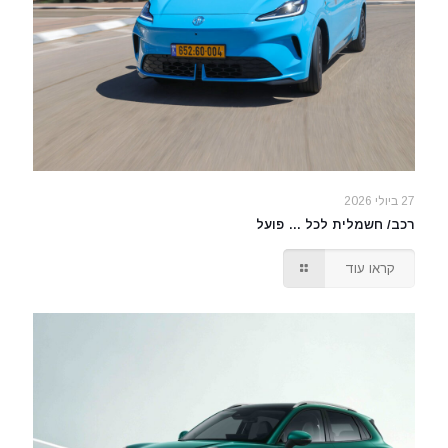
27 ביולי 2026
רכב/ חשמלית לכל … פועל
קראו עוד