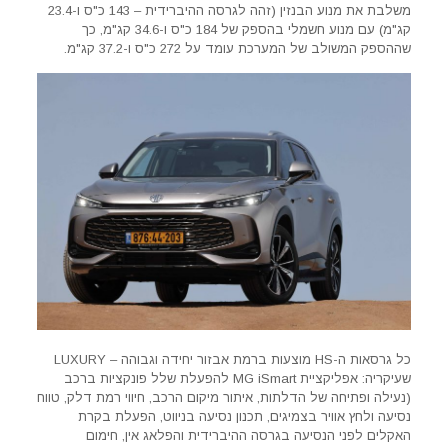
משלבת את מנוע הבנזין (זהה לגרסה ההיברידית – 143 כ"ס ו-23.4
קג"מ) עם מנוע חשמלי בהספק של 184 כ"ס ו-34.6 קג"מ, כך
שההספק המשולב של המערכת עומד על 272 כ"ס ו-37.2 קג"מ.
כל גרסאות ה-HS מוצעות ברמת אבזור יחידה וגבוהה – LUXURY
שעיקריה: אפליקציית MG iSmart להפעלת שלל פונקציות ברכב
(נעילה ופתיחה של הדלתות, איתור מיקום הרכב, חיווי רמת דלק, טווח
נסיעה ולחץ אוויר בצמיגים, תכנון נסיעה בניווט, הפעלת בקרת
האקלים לפני הנסיעה בגרסה ההיברידית והפלאג אין, חימום