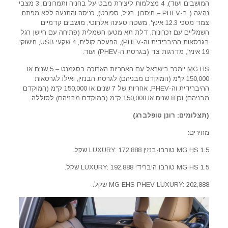
המושבים ועוד), 4 מצלמות ליצירת מבט על בחניה ותמרונים, 3 מצבי
נהיגה ( ב-PHEV – חיסכון, רגיל, ספורט), כניסה והתנעה ללא מפתח,
צמד מסכי 12.3 אינץ', משטח טעינה אלחוטי, מושבים קדמיים
חשמליים עם זכרונות, דלת תא מטען חשמלית (פתיחה עם חיישן רגל
בגרסאות ההיברידית וה-PHEV), הפעלה קולית, 4 שקעי USB, חישוקי
19 אינץ', מדרגות צד (בגרסת ה-PHEV) ועוד.
MG HS יימכר בישראל עם האחריות הארוכה בסגמנט – 5 שנים או
150,000 ק"מ (המוקדם מבניהם) לגרסת הבנזין, ואילו לגרסאות
ההיברידית וה-PHEV, אחריות של 7 שנים או 150,000 ק"מ (המוקדם
מבניהם) וכן 8 שנים או 150,000 ק"מ (המוקדם מבניהם) לסוללה.
(תצלומים: רונן טופלברג)
מחירים:
MG HS 1.5 טורבו-בנזין LUXURY: 172,888 שקל.
MG HS 1.5 טורבו היברידי LUXURY: 192,888 שקל.
MG EHS PHEV LUXURY: 202,888 שקל.