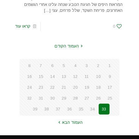
המראות היפים של חגיגת הטבע שנחה עלינו אחרי הגשמים
האחרונים, פריחת השקד, שלל פרחים, עצי
[…]
0
קראו עוד
העמוד הקודם
8
7
6
5
4
3
2
1
16
15
14
13
12
11
10
9
24
23
22
21
20
19
18
17
32
31
30
29
28
27
26
25
39
38
37
36
35
34
33
העמוד הבא