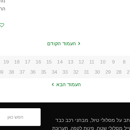
מחב
החי
העמוד הקודם
19
18
17
16
15
14
13
12
11
10
9
8
39
38
37
36
35
34
33
32
31
30
29
28
2
העמוד הבא
ותב על מסלולי טיול, מבחני רכב כבד
ל מסלולי שטח, פינות לקפה. תערוכת