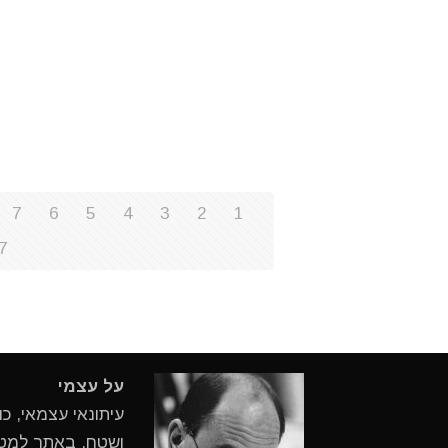
7
6
5
4
3
2
1
7
על עצמי
עיתונאי עצמאי, כ
ושטח. באתר למטיי