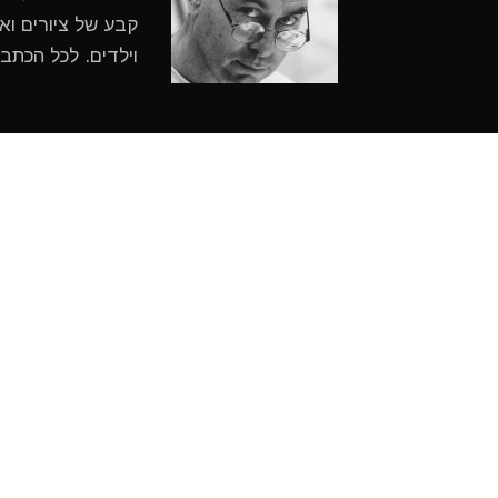
קבע של ציורים ואי
וילדים. לכל הכתב