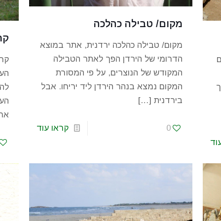
מקום/ טבילה כהלכה
קר
מקום/ טבילה כהלכה ירדנית, אתר במוצא
הדרומי של הירדן הפך לאתר הטבילה
ם
קרי
המקודש של הנוצרים, על פי המסורת
הע
המקום נמצא בנהר הירדן ליד יריחו. אבל
ך
להם
בירדנית
[…]
העו
אח
0
קראו עוד
וד