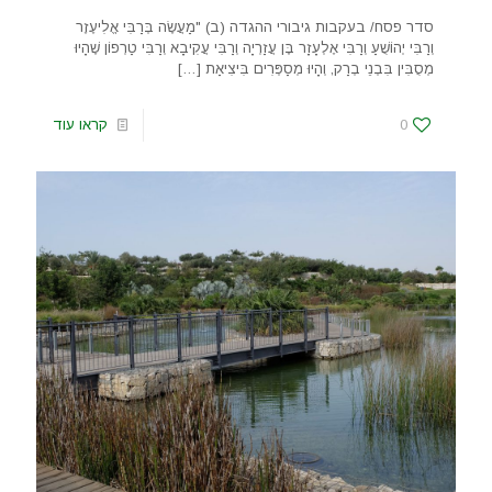
סדר פסח/ בעקבות גיבורי ההגדה (ב) "מַעֲשֶׂה בְּרַבִּי אֱלִיעֶזֶר
וְרַבִּי יְהוֹשֻׁעַ וְרַבִּי אֶלְעָזָר בֶּן עֲזַרְיָה וְרַבִּי עֲקִיבָא וְרַבִּי טַרְפוֹן שֶׁהָיוּ
מְסֻבִּין בִּבְנֵי בְרַק, וְהָיוּ מְסַפְּרִים בִּיצִיאַת
[…]
0
קראו עוד