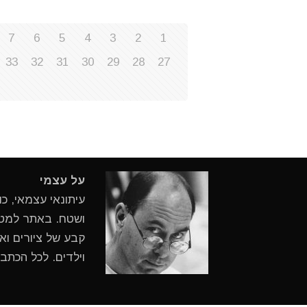
7
6
5
4
3
2
1
33
32
31
30
29
28
27
על עצמי
עיתונאי עצמאי, כ
ושטח. באתר למטיי
קבע של ציורים ואי
וילדים. לכל הכתב