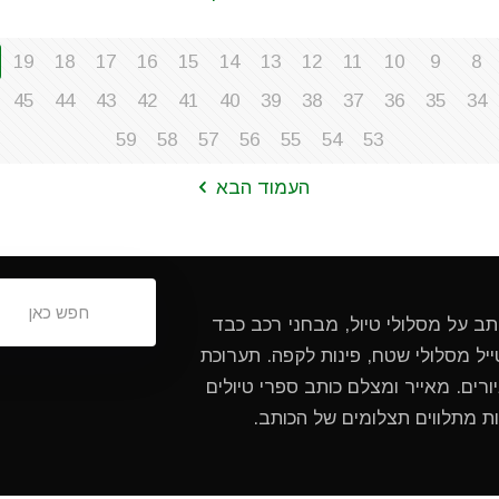
19
18
17
16
15
14
13
12
11
10
9
8
45
44
43
42
41
40
39
38
37
36
35
34
59
58
57
56
55
54
53
העמוד הבא
ותב על מסלולי טיול, מבחני רכב כבד
ל מסלולי שטח, פינות לקפה. תערוכת
ורים. מאייר ומצלם כותב ספרי טיולים
ות מתלווים תצלומים של הכותב.