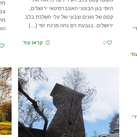
מקו
היופי בגן הבוטני האונברסיטאי ירושלים,
צבע
קסם של גוונים וצבעי של עלי השלכת בלב
מתח
ירושלים, בגבעת רם נחה פנינת יופי
[…]
י
הוא
0
קראו עוד
וד
י