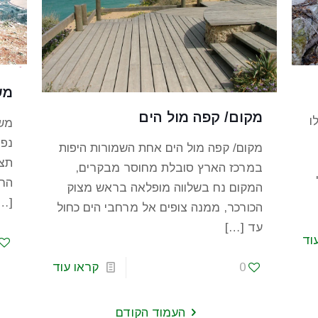
מש
מקום/ קפה מול הים
ו
משה
מקום/ קפה מול הים אחת השמורות היפות
תצפ
במרכז הארץ סובלת מחוסר מבקרים,
החר
המקום נח בשלווה מופלאה בראש מצוק
…]
הכורכר, ממנה צופים אל מרחבי הים כחול
עד
[…]
וד
0
קראו עוד
העמוד הקודם