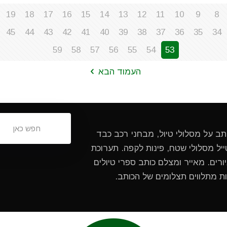
19
18
17
16
15
14
13
12
11
10
9
8
45
44
43
42
41
40
39
38
37
36
35
34
59
58
57
56
55
54
53
העמוד הבא
ותב על מסלולי טיול, מבחני רכב כבד
ל מסלולי שטח, פינות לקפה. תערוכת
ורים. מאייר ומצלם כותב ספרי טיולים
ות מתלווים תצלומים של הכותב.