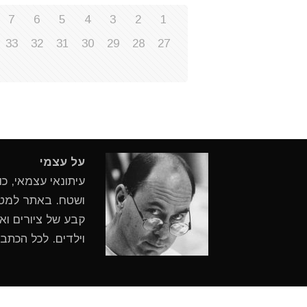
7
6
5
4
3
2
1
33
32
31
30
29
28
27
על עצמי
עיתונאי עצמאי, כ
ושטח. באתר למטיי
קבע של ציורים ואי
וילדים. לכל הכתב