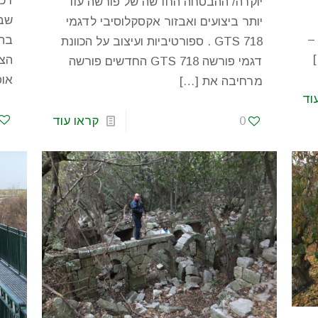
רכי
יוקרה/ ההבטחה החדשה של פורשה עוד
שבי
יותר ביצועים ואבזור אקסקלוסיבי לדגמי
–
בתצ
718 GTS . ספורטיביות ועיצוב על הכוונת
הצו
דגמי פורשה 718 GTS החדשים פורשה
אופ
מרחיבה את
[…]
וד
0
קראו עוד