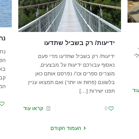
נח
ידיעות/ רק בשביל שתדעו
נחי
גלילי
ידיעות/ רק בשביל שתדעו מדי פעם
הפל
נאסוף עבורכם ידיעות על מבצעים,
באר
מוצרים ספרים וכו'/ נפרסם אותם כאן
קבו
בלשונם (פחות או יותר) ואם תמצאו עניין
המ
וד
תפנו ישירות
[…]
0
קראו עוד
העמוד הקודם