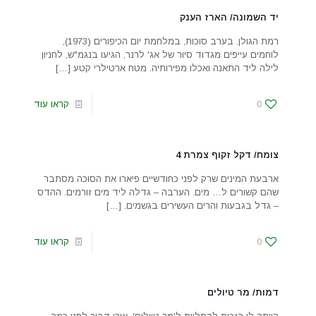
יד השמונה/ הארז הענק
רמת הגולן. בערב סוכות, במלחמת יום הכיפורים (1973),
לוחמים עייפים מגדוד סיור של אג' לרנר, הגיעו בנגמ"ש, לחניון
לילה ליד התאנה ואכלו מפירותיה. מטח ארטילרי קטע
[…]
0
קראו עוד
צומח/ דקל זקוף צמרת 4
ארבעת המינים שרק לפני כחודשיים פיארו את הסוכה מסתבר
שהם קשורים ל… מים. הערבה – גדלה ליד מים זורמים. ההדס
– גדל בגבעות והרים העשירים בגשמים.
[…]
0
קראו עוד
דמות/ מר טיולים