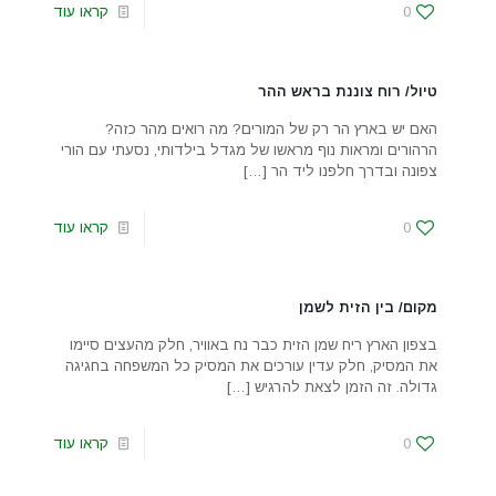
0
קראו עוד
טיול/ רוח צוננת בראש ההר
האם יש בארץ הר רק של המורים? מה רואים מהר כזה?
הרהורים ומראות נוף מראשו של מגדל בילדותי, נסעתי עם הורי
צפונה ובדרך חלפנו ליד הר
[…]
0
קראו עוד
מקום/ בין הזית לשמן
בצפון הארץ ריח שמן הזית כבר נח באוויר, חלק מהעצים סיימו
את המסיק, חלק עדין עורכים את המסיק כל המשפחה בחגיגה
גדולה. זה הזמן לצאת להרגיש
[…]
0
קראו עוד