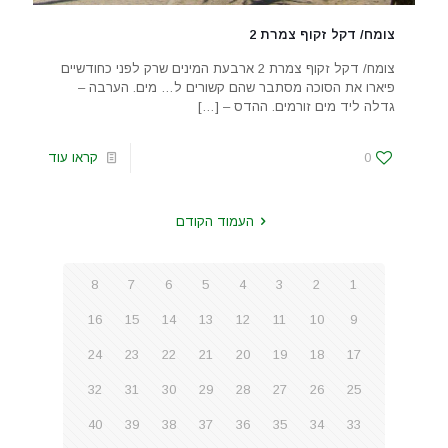
צומח/ דקל זקוף צמרת 2
צומח/ דקל זקוף צמרת 2 ארבעת המינים שרק לפני כחודשיים
פיארו את הסוכה מסתבר שהם קשורים ל… מים. הערבה –
גדלה ליד מים זורמים. ההדס –
[…]
0
קראו עוד
העמוד הקודם
8
7
6
5
4
3
2
1
16
15
14
13
12
11
10
9
24
23
22
21
20
19
18
17
32
31
30
29
28
27
26
25
40
39
38
37
36
35
34
33