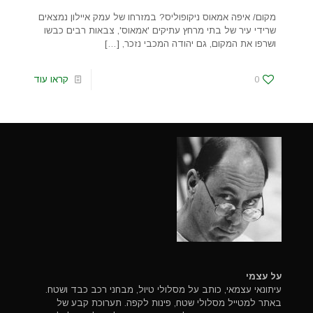
מקום/ איפה אמאוס ניקופוליס? במזרחו של עמק איילון נמצאים
שרידי עיר של בתי מרחץ עתיקים 'אמאוס', צבאות רבים כבשו
ושרפו את המקום, גם יהודה המכבי נזכר,
[…]
0
קראו עוד
על עצמי
עיתונאי עצמאי, כותב על מסלולי טיול, מבחני רכב כבד ושטח.
באתר למטייל מסלולי שטח, פינות לקפה. תערוכת קבע של