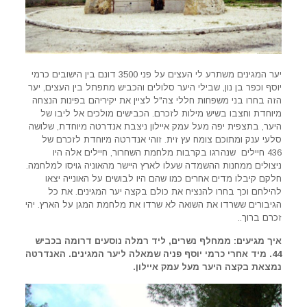
יער המגינים משתרע לי העצים על פני 3500 דונם בין הישובים כרמי
יוסף וכפר בן נון, שבילי היער סלולים והכביש מתפתל בין העצים, יער
הזה בחרו בני משפחות חללי צה"ל לציין את יקיריהם בפינות הנצחה
מיוחדת וחצבו בשיש מילות לזכרם. הכבישים מולכים אל ליבו של
היער, בתצפית יפה מעל עמק איילון ניצבת אנדרטה מיוחדת, שלושה
סלעי ענק ומתוכם צומח עץ זית. זוהי אנדרטה מיוחדת לזכרם של
436 חיילים שנהרגו בקרבות מלחמת השחרור, חיילים אלה היו
ניצולים ממחנות ההשמדה שעלו לארץ היישר מהאוניה גויסו למלחמה.
חלקם קיבלו מדים אחרים כמו שהם היו לבושים על האונייה יצאו
להילחם וכך בחרו להנציח את כולם בקצה יער המגינים. את כל
הגיבורים ששרדו את השואה לא שרדו את מלחמת המגן על הארץ. יהי
זכרם ברוך..
איך מגיעים: ממחלף נשרים, ליד רמלה נוסעים דרומה בכביש
44. מיד אחרי כרמי יוסף פניה שמאלה ליער המגינים. האנדרטה
נמצאת בקצה היער מעל עמק איילון.