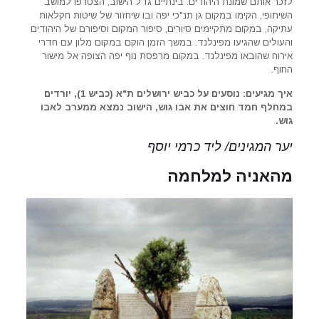
לזכר אותם שמונת היהודים. בינתיים גדל הישוב, הצטרפו למושב
השיתופי, הקימו במקום גן תנ"כי יפה ובו שיחזור של שיטות חקלאות
עתיקה, במקום מתקיימים סיורים, סיפור המקום וסיפורם של היהודים
והעולים שהגיעו מפינלנד. במשך הזמן הוקם במקום מלון עם חדרי
אירוח שהובאו מפינלנד. במקום מרפסת נוף יפה הצופה אל מישור
החוף.
איך מגיעים: נוסעים על כביש ירושלים ת"א (כביש 1), יורדים
במחלף חמד חוצים את אבו גוש, הישוב נמצא ממערב לאבו
גוש.
יער המגינים/ ליד כרמי יוסף
מהאניה למלחמה