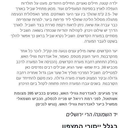
ילדה קטנה, חיילים נאציים, החיילים היהודים, מעט על תולדות
העפלה לארץ בספינות המעפילים ועוד. מכאן מתחיל שביל באורך
של -2.5 ק"מ שהולך בין עצי היער השותקים. מתוך האפלולית הנעימה
מתגלה מסלול הליכה שחולף ליד פריחות ביער, למרות שהפריחה
כבר עברה את שיאה, ניתן לראות רקפת סוררת בצד השביל. לאורך
הדרך יש שילוט זיכרון, לקהילות יהודיות שנכחדו בשואה. השביל
מסתיים במערת הקדושים. השביל נקרא שביל בראון כך אפשר להלך
בשקט לעבר המערה.
יער הקדושים. שישה מיליון עצים נטעה פה קק"ל, לזכר כל אחד
מהקרבנות, היער הענק מטפס, כאמור, אל אנדרטת גווילי האש,
בחלק התחתון רחבת מערת הקדושים, (הכניסה אל המערה לרכב
מכביש 38, בית שמש- שער הגיא, שבילים רבים נפרסים כאן
למטיילים. השביל המרכזי מוליך אל שער אבן גדול ואחריה רחבה
גדולה ובקיר המצוק פעורה מערה גדולה, כעין מקום להתייחד עם
הקורבנות. בשנים עברו המערה היתה פתוחה לקהל ביום הזיכרון.
איך מגיעים: לאנדרטת גווילי האש, נוסעים בכביש 395 מצומת
אשתאול, לפני רמת רזיאל יש פנייה לכסלון, הכביש השמאלי
ממשיל ביער לאנדרטת גווילי האש. (נגיש לנכים)
יד השמונה/ הרי ירושלים
בגלל ייסורי המצפון