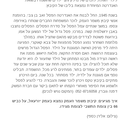
לילדי הגולה, לזכרם של מיליון וחצי ילדים שהושמדו בשואה.
האנדרטה המיוחדת נמצאת בליבו של הקיבוץ.
בשנת 1945, החל לבנות את האנדרטה הפסל זאב בן צבי, בהזמנת
אנשי קיבוץ משמר העמק, לזכר המשפחות החברים שנותרו באירופה
ונספו. במשך שנתיים עמל הפסל על סדרת הפסלים. הפסלים נחצבו
באבן ירושלמית קשה. במרכז, פסל גדול של ילד הנשען על אמו,
בזרועות פשוטת לצדדים מבקש מהאם שתציל אותו. במהלך
מלחמת השחרור נפגע הפסל מהפגזות של צבא קאוקג'י, הפגיעה
היתה ליד מרפק האישה המגוננת על הילד. הפסל הגדול מרשים
בעוצמת הרגשות. האם חסרת התקווה, מלאת הייאוש, מפנה את
ראשה הצידה מול מבטו המתחנן של הילד שתעזור לו. היא יודעת
שלא תוכל להצילו. וכך בפינה הירוקה תחת עצי ענק שבעי שנים עוד
פסלים, ילדים עומדים בתור, ממתינים לרע מכל, ההשמדה. תבליט
נוסף אם מגוננת על ילדיה, ילד מסתתר. בכל שנה, ביום הזיכרון
מתקיים בקיבוץ טקס זיכרון לזכר שואה והגבורה. כדי להגיע לפסל
ולשמוע את הסיפור מאחורי הקמתו יש לתאם ביקור עם חברת המשק,
דפנה גוברין, 052-8716058. (המקום נגיש לנכים).
איך מגיעים: קיבוץ משמר העמק נמצא בעמק יזרעאל, על כביש
66 בין צומת התשבי לצומת מגידו.
(צילום: אלירן כספי)