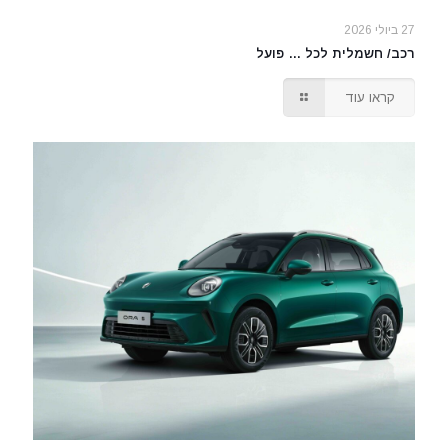
27 ביולי 2026
רכב/ חשמלית לכל … פועל
קראו עוד