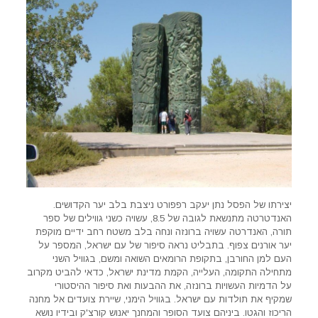
יצירתו של הפסל נתן יעקב רפפורט ניצבת בלב יער הקדושים.
האנדטרטה מתנשאת לגובה של 8.5, עשויה כשני גווילים של ספר
תורה, האנדרטה עשויה ברונזה ונחה בלב משטח רחב ידיים מוקפת
יער אורנים צפוף. בתבליט נראה סיפור של עם ישראל, המספר על
העם למן החורבן, בתקופת הרומאים השואה ומשם, בגוויל השני
מתחילה התקומה, העלייה, הקמת מדינת ישראל, כדאי להביט מקרוב
על הדמיות העשויות ברונזה, את ההבעות ואת סיפור ההיסטורי
שמקיף את תולדות עם ישראל. בגוויל הימני, שיירת צועדים אל מחנה
הריכוז והגטו. ביניהם צועד הסופר והמחנך יאנוש קורצ'ק ובידיו נושא