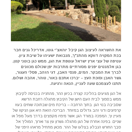
את ההשראה לעיצוב הגן קיבל יוהאצ'י גוטו, אדריכל גנים חבר
בכת המקויה דווקא מהתנ"ך, מנבואת ישעיהו על שיבת ציון.
עטיפה של עצי ארץ ישראל עוטפת את הגן, ממש כגן בוטני קטן.
בגן אלמנטים יפנים מסורתיים מתרבות יפן שכולם מכוונים
לברך את המבקר. המים, פנסי האבן, דגי הזהב, פסלי העגור,
גשר האבן וסוכת העץ – יברכו אתכם באור, טוהר, אהבה ושלום.
תתנו לעצמכם שעה לעניין, הנאה ורגיעה.
אל הגן מגיעים בהליכה קצרה בכיוון ההר, מהחנייה בכניסה לקיבוץ.
ממש בסמוך לבית העם הישן של הקיבוץ מתגלה רחבת הדשא
שסביבה בנוי הגן. בתוך הרחבה – בריכת מים שבתוכה שוחים בעוז
קרפיונים ודגי זהב גדולים במיוחד. הבריכה הזאת היא אגן הניקוז של
מעיין זך, המפכה במורד הגן, אשר מימיו מקפצים בדרך מעל מפל או
שניים. בפינה אחרת של הגן מתגלה גשרון עץ צר וארוך, המוליך אל
סבך החורש הנבלע בצלעו של ההר. מכאן מתחיל מראהו היפני של