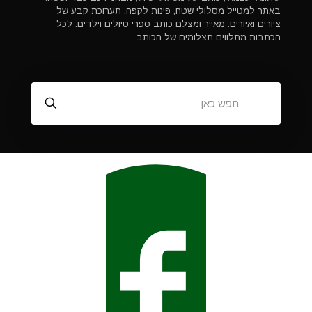
באתר למטייל מסלולי שטח, פינות לקפה. תערוכת קבע של
ציורים ואיורים. מאייר ומצלם כותב ספרי טיולים וילדים. לכל
הכתבות מתלווים תצלומים של הכותב.