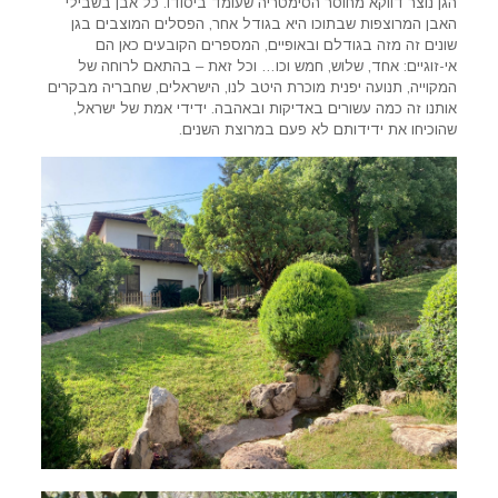
הגן נוצר דווקא מחוסר הסימטריה שעומד ביסודו. כל אבן בשבילי
האבן המרוצפות שבתוכו היא בגודל אחר, הפסלים המוצבים בגן
שונים זה מזה בגודלם ובאופיים, המספרים הקובעים כאן הם
אי-זוגיים: אחד, שלוש, חמש וכו… וכל זאת – בהתאם לרוחה של
המקוייה, תנועה יפנית מוכרת היטב לנו, הישראלים, שחבריה מבקרים
אותנו זה כמה עשורים באדיקות ובאהבה. ידידי אמת של ישראל,
שהוכיחו את ידידותם לא פעם במרוצת השנים.