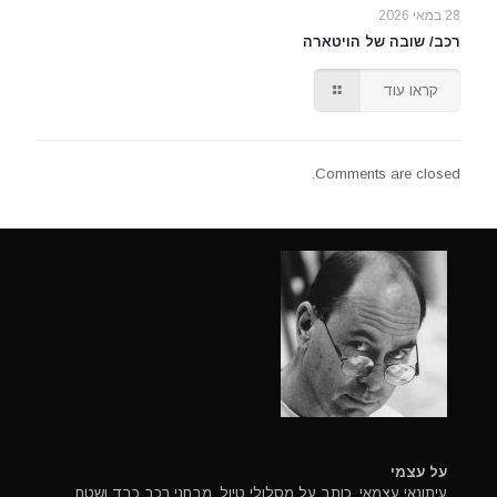
28 במאי 2026
רכב/ שובה של הויטארה
קראו עוד
Comments are closed.
על עצמי
עיתונאי עצמאי, כותב על מסלולי טיול, מבחני רכב כבד ושטח.