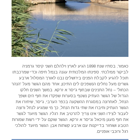
כאמור, בסתיו שנת 1898 הגיע לארץ וילהלם השני קיסר גרמניה
לביקור ממלכתי. ספינתו המלכותית עגנה בנמל חיפה וכדי שמרכבתו
תוכל להגיע לקבלת הפנים בירושלים נבנו לאורך המסלול ארבע
גשרים מעל נחלים הנשפכים לים התיכון, אחד מהם הגשר מעל 'הנהר
הכחול' – נחל התנינים שבחוף ג'יסר א זרקא. במשך השנים חלקו
הגדול של הגשר העתיק נשטף בסערות שפקדו את חוף הים ושפך
הנחל, לאחרונה במסגרת ההשקעה בכפר הערבי, ג'יסר, שיחזרו את
הגשר העתיק וחיברו את שתי גדות הנחל, כך מי שמגיע לנחל ורוצה
לעבור לצידו השני אינו צריך להרטיב את רגליו. הגשר מיועד לגשר
את חוף מעגן מיכאל וג'יסר א זרקא. הגשר שוקם על ידי רשות שמורות
הטבע ושוחזר בדייקנות עם ארבע קשתות אבן. הגשר מיועד להולכי
רגל ורוכבי אופניים.