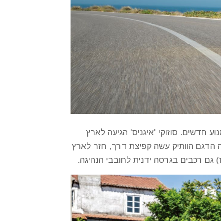
 חדשים. סוזוקי 'איגניס' הגיעה לארץ
 אחרי כמה שנים), נמכרו ממנה 12,500 מכוניות. בימים אלה הדגם הוותיק עשה קפיצת דרך, חזר לארץ