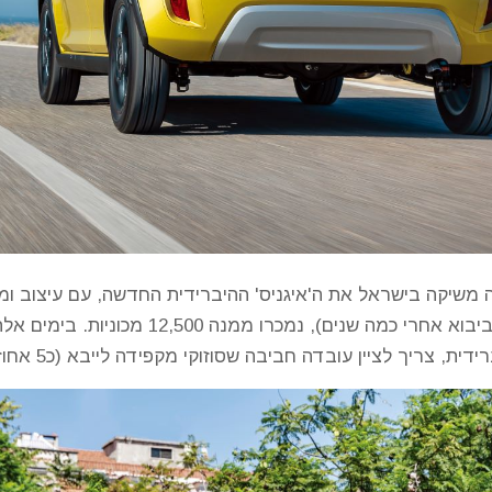
 משיקה בישראל את ה'איגניס' ההיברידית החדשה, עם עיצוב ומנוע
כעולה חדשה בשנת 2004 (עם הפסקה קלה ביבוא
בדה חביבה שסוזוקי מקפידה לייבא (כ5 אחוז) גם רכבים בגרסה ידנית לחובבי הנהיגה.