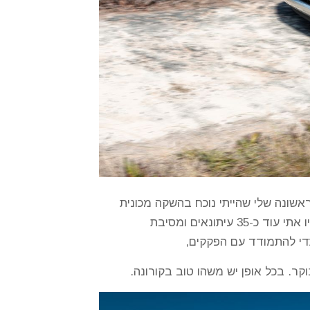
שונה שלי שהייתי נוכח בהשקה מכונית
מעט משונה. וכך היה, ביום ב' מעט לפני עשר בבוקר התיישבתי מול המחשב, פתחתי את הזום עם הסיסמא היו אתי עוד כ-35 עיתונאים ומסיבת
כדי להתמודד עם הפקקים,
קר. בכל אופן יש משהו טוב בקורונה.