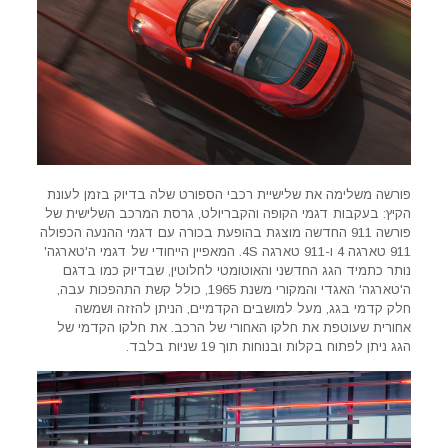
פורשה משלימה את שלישיית רכבי הספורט שלה בדיוק בזמן לעונת
הקיץ: בעקבות דגמי הקופה והקבריולט, גרסת המרכב השלישית של
פורשה 911 החדשה מוצגת בהופעת בכורה עם דגמי ההנעה הכפולה
911 טארגה 4 ו-911 טארגה 4S. המאפיין הייחודי של דגמי ה'טארגה'
נותר כתמיד הגג החדשני והאוטומטי לחלוטין, שבדיוק כמו בדגם
ה'טארגה' האגדי והמקורי משנת 1965, כולל קשת התהפכות עבה,
חלק קדמי בגג, מעל למושבים הקדמיים, הניתן להזזה ושמשה
אחורית שעוטפת את חלקו האחורי של הרכב. את חלקו הקדמי של
הגג ניתן לפתוח בקלות ובנוחות תוך 19 שניות בלבד.