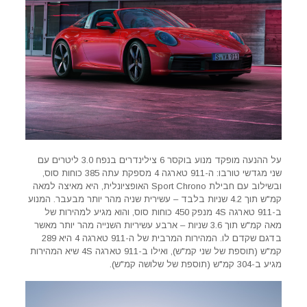
על ההנעה מופקד מנוע בוקסר 6 צילינדרים בנפח 3.0 ליטרים עם
שני מגדשי טורבו: ה-911 טארגה 4 מספקת עתה 385 כוחות סוס,
ובשילוב עם חבילת Sport Chrono האופציונלית, היא מאיצה למאה
קמ"ש תוך 4.2 שניות בלבד – עשירית שניה מהר יותר מבעבר. המנוע
ב-911 טארגה 4S מנפק 450 כוחות סוס, והוא מגיע למהירות של
מאה קמ"ש תוך 3.6 שניות – ארבע עשיריות השנייה מהר יותר מאשר
בדגם שקדם לו. המהירות המרבית של ה-911 טארגה 4 היא 289
קמ"ש (תוספת של שני קמ"ש), ואילו ב-911 טארגה 4S שיא המהירות
מגיע ב-304 קמ"ש (תוספת של שלושה קמ"ש).