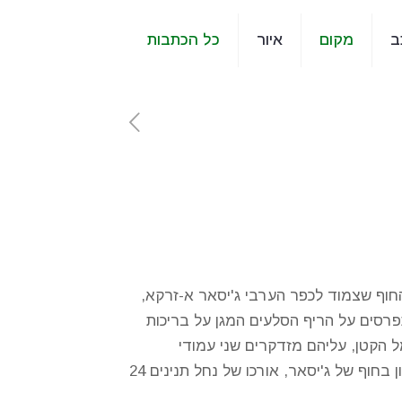
ב
מקום
איור
כל הכתבות
החוף שצמוד לכפר הערבי ג'יסאר א-זרקא,
פרסים על הריף הסלעים המגן על בריכות
ל הקטן, עליהם מזדקרים שני עמודי
מגדלור קטנים המכוונים את הדייגים לחזור בלילה לחוף בבטחה. נחל תנינים מסיים את דרכו ונשפך לים התיכון בחוף של ג'יסאר, אורכו של נחל תנינים 24