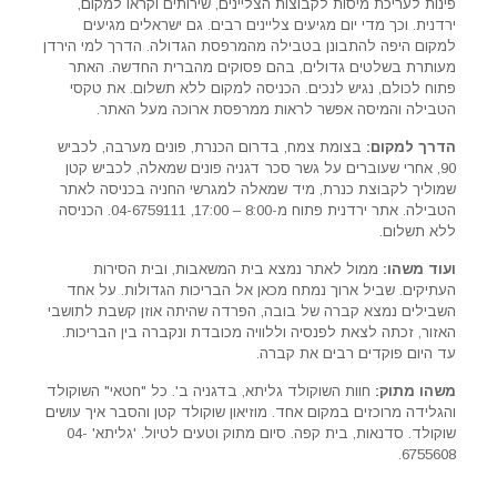
פינות לעריכת מיסות לקבוצות הצליינים, שירותים וקראו למקום,
ירדנית. וכך מדי יום מגיעים צליינים רבים. גם ישראלים מגיעים
למקום היפה להתבונן בטבילה מהמרפסת הגדולה. הדרך למי הירדן
מעותרת בשלטים גדולים, בהם פסוקים מהברית החדשה. האתר
פתוח לכולם, נגיש לנכים. הכניסה למקום ללא תשלום. את טקסי
הטבילה והמיסה אפשר לראות ממרפסת ארוכה מעל האתר.
הדרך למקום:
בצומת צמח, בדרום הכנרת, פונים מערבה, לכביש
90, אחרי שעוברים על גשר סכר דגניה פונים שמאלה, לכביש קטן
שמוליך לקבוצת כנרת, מיד שמאלה למגרשי החניה בכניסה לאתר
הטבילה. אתר ירדנית פתוח מ-8:00 – 17:00, 04-6759111. הכניסה
ללא תשלום.
ועוד משהו:
ממול לאתר נמצא בית המשאבות, ובית הסירות
העתיקים. שביל ארוך נמתח מכאן אל הבריכות הגדולות. על אחד
השבילים נמצא קברה של בובה, הפרדה שהיתה אוזן קשבת לתושבי
האזור, זכתה לצאת לפנסיה וללוויה מכובדת ונקברה בין הבריכות.
עד היום פוקדים רבים את קברה.
משהו מתוק:
חוות השוקולד גליתא, בדגניה ב'. כל "חטאי" השוקולד
והגלידה מרוכזים במקום אחד. מוזיאון שוקולד קטן והסבר איך עושים
שוקולד. סדנאות, בית קפה. סיום מתוק וטעים לטיול. 'גליתא' 04-
6755608.