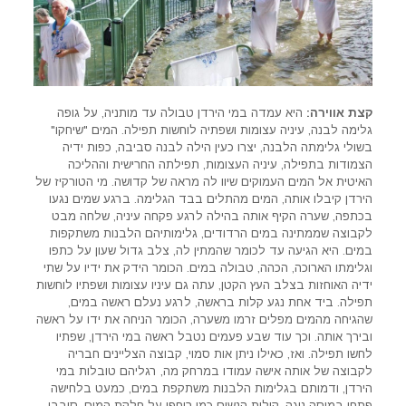
קצת אווירה:
היא עמדה במי הירדן טבולה עד מותניה, על גופה
גלימה לבנה, עיניה עצומות ושפתיה לוחשות תפילה. המים "שיחקו"
בשולי גלימתה הלבנה, יצרו כעין הילה לבנה סביבה, כפות ידיה
הצמודות בתפילה, עיניה העצומות, תפילתה החרישית וההליכה
האיטית אל המים העמוקים שיוו לה מראה של קדושה. מי הטורקיז של
הירדן קיבלו אותה, המים מהתלים בבד הגלימה. ברגע שמים נגעו
בכתפה, שערה הקיף אותה בהילה לרגע פקחה עיניה, שלחה מבט
לקבוצה שממתינה במים הרדודים, גלימותיהם הלבנות משתקפות
במים. היא הגיעה עד לכומר שהמתין לה, צלב גדול שעון על כתפו
וגלימתו הארוכה, הכהה, טבולה במים. הכומר הידק את ידיו על שתי
ידיה האוחזות בצלב העץ הקטן, עתה גם עיניו עצומות ושפתיו לוחשות
תפילה. ביד אחת נגע קלות בראשה, לרגע נעלם ראשה במים,
שהגיחה מהמים מפלים זרמו משערה, הכומר הניחה את ידו על ראשה
ובירך אותה. וכך עוד שבע פעמים נטבל ראשה במי הירדן, שפתיו
לחשו תפילה. ואז, כאילו ניתן אות סמוי, קבוצה הצליינים חבריה
לקבוצה של אותה אישה עמודו במרחק מה, רגליהם טובלות במי
הירדן, ודמותם בגלימות הלבנות משתקפת במים, כמעט בלחישה
פתחו במיסה נוגה, קולות הנשים כמו ריחפו על חלקת המים, סובבו