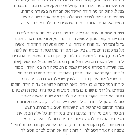
את אישה והכומר, ואחר הרחיקו אל עצי האיקליפטוס הכבירים בגדה
ממול, לקול המיסה חזרה האישה אל חברותיה בצעדיה מדודה,
שפתיה מצטרפות לשירת המקהלה. וכך אחת אחר השנייה הגיעו
הנשים אל המים הכומר במים העמוקים לטבילה נוצרית כהלכה.
סיפור המקום:
אתר הטבילה, ירדנית, נבנה במיוחד עבור צליינים
נוצריים. מיקומו, סמוך למוצא הירדן הדרומי, אחרי סכר דגניה. מבנה
גדול ומסודר, עם חנות מזכרות, שירותים ומסעדה. מהמבנה יוצאים
אל מרפסת התצפית, שביל אבן מסודר ממרפסת התצפית העליונה
אל המים, (השביל מתאים גם לנכים). כאן, נוהגים המאמינים הנוצרים
לחזור על מעשה הטבילה של יוחנן המטביל שהטביל את ישוע, (ישו),
במי הירדן. המסורת מספרת שמקום הטבילה היה במי הירדן, סמוך
ליריחו, בקאסר אל יהוד, (ארמון היהודים, נקודת המעבר שבה חצו
בני ישראל את הירדן בדרכם לארץ ישראל). מקום הטבילה סמוך
ליריחו הפך לקדוש לנוצרים. כיאה למקום קדוש על גדות הירדן הוקמו
מנזרים של זרמים שונים בנצרות. מסיבות ביטחוניות, בשנות השבעים
נסגרו המנזרים והוקפו בגדר. עד לפני כמה שנים ההגעה לאתר
טבילה סמוך ליריחו חייב ליווי של חיילי צה"ל. רק בשנים האחרונות
נפתח המקום כאתר של רשות שמורות הטבע. המרחק, החשש
הביטחוני וגם מי הירדן שאינם נקיים בנקודה זו, כל אלה הביאו את
הצליינים הנוצרים להגיע לאתר ירדנית לטבילה כהלכה בתנאים
נוחים יותר. לכן הוקם אתר ירדנית, מדינת ישראל וקבוצת כנרת "הזיזו"
צפונה את אתר הטבילה, ירידות נוחות אל המים לצרכי הטבילה,