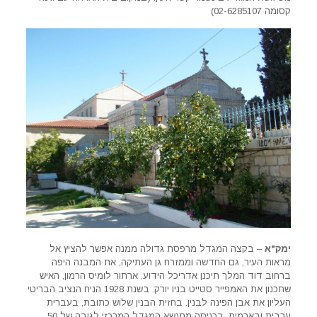
קסומה 02-6285107)
ימק"א
– בקצה המגדל מרפסת גדולה ממנה אפשר להציץ אל
מראות העיר, גם החדשה וממזרח גן העתיקה, את המבנה היפה
ברחוב דוד המלך תיכנן אדריכל הידוע, ארתור לומיס הרמון, האיש
שתכנון את האמפייר סטייט בניו יורק. בשנת 1928 הניח הנציב הבריטי
העליון את אבן הפינה לבנין. בחזית הבנין שלוש כתובת, בעברית
ערבית ובארמית. בכניסה מתנשא המגדל המרכזי לגובה של 50