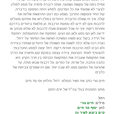
אפילו נימה של נוקשות נשמעה. אותה דוברת סיפרה על מסע לפולין,
לצערי לא שמעתי את כל הפרטים. לפתע היתה הפסקה בדבריה,
קול החד והנוקשה התרכך, נשמע כמו רטט התרגשות שליווה את
קולה: איך זה שאלה הדוברת, היהודים בפולין ראו את אחיהם מועלים
לרכבות והם לא ידעו לא נוסעות הרכבות, הן מלאות ביהודים בדרכם
וחוזרות ריקות. איך זה שכל האנשים שעלו לרכבות לא שלחו מכתב או
ידיעה לאן הם נסעו ולאן הם הגיעו. הפסקתי את ההתעמלות, רותקתי
אל הרדיו, בקול יבש משהו המשיכה האישה את הסיפור על 'רחל',
נערה רכה שלא יכלה לשאת את השאלה של היהודים שנותרו בעייריה
ולא הבינו למה הרכבות חוזרות ריקות. רחל יצאה למסע התנדבותי,
להצטרף לאחד הקרונות, ציידה עצמה בפנקס קטן ותיארה את הדרך
ואת המקומות שעברה ואת הפתקאות הכניסה בין חרכי הקרון. היא
כתבה וכתבה, על שדות, על כפרים, על רכבות שבאו מולה, עד
שהגיעה אל המקום ממנו לא שבה יותר, שם היו שומרים ונביחות של
כלבים.
חיים גורי כתב את השיר הנפלא: 'רחל' והלחין יוסי מר חיים.
מתוך התוכנית בגלי צה״ל של יורם רותם.
רחל
מילים:
חיים גורי
לחן:
יוסף מר חיים
קיים ביצוע לשיר זה