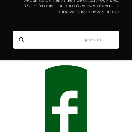
באתר למטייל מסלולי שטח, פינות לקפה. תערוכת קבע של
ציורים ואיורים. מאייר ומצלם כותב ספרי טיולים וילדים. לכל
הכתבות מתלווים תצלומים של הכותב.