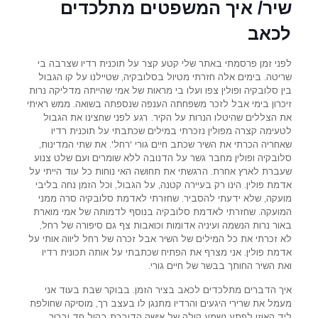
שיר/ איך המשפטים מתלכדים
לכאב
לפני זמן פרסמתי באתר שלי קטע קצר על תוכנית רדיו שצרבה בי
שריטה. בימים אלה חזרתי מטיול בסלובקיה, שטיילנו על קו הגבול
בין סלובקיה ופולין צפו ועלו בי מראות של אמי שהייתה מדליקה נרות
זיכרון בימי אבל לזכר משפחתה הענפה שנספתה בשואה. ממש ראיתי
את הצללים שהיטלו הנרות על הקיר. רגע לפני שחצינו את הגבול
לטעימה קצרה מפולין נזכרתי במילים שכתבתי על תוכנית רדיו
שאחריה הכרתי את השיר שכתב חיים גורי 'רחל'. את שתי המדינות,
סלובקיה ופולין מחבר גשר על הדנובה ללא שומרים ועם שלט צנוע
שעברת לארץ אחרת. הרגשתי את תחושה האי נוחות כל עוד הייתי על
אדמת פולין. הינו רק בעיירה קטנה, על הגבול, וכל הזמן נחה בליבי
מועקה, שלא ידעתי להסביר. שחזרתי לאדמת סלובקיה סרה ממני
המועקה. שחזרתי לאדמת סלובקיה בנוסף לדמותה של אמי מוארת
באור נרות הנשמה ועיניה אדומות וכואבות צף גם סיפורה של רחל,
לא זכרתי את כל המילים של השיר אבל זכרה של רחל ליווה אותי על
אדמת פולין. אני מצרף את הפתיח שכתבתי על אותה תכונית רדיו
ואת השיר החותך בבשר של חיים גורי.
איך הדברים מתלכדים לכאב בציר הזמן. בבוקר שבת בעוד אני
מעמל את שרירי היגעים והרדיו מתנגן לו בעצב רך, מוסיקה שחולפת
ליד האוזן לפתע נשמע קולה של אישה הדוברת בקול חד וברור,