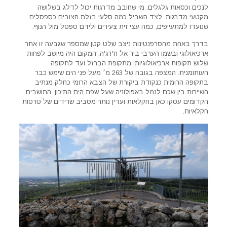
לנכים וכסאות גלגלים. מי שחובב מדרגות יכול לדלג בשלושה
מקטעי מדרגות. לצד השביל כמה סלעי בזלת חצובים כספסלים
שנועדו למתעייפים, כמה עצי זית צעירים ולידם ספסל מול הנוף.
בדרך באחת מהסרפנטינות ניצב שלט קטן שמספר שגבעה זו אתר
ארכיאולוגי ובשמו הערבי ביר אל ח'רג'ה, המקום היה מיושב לפחות
שלוש תקופות ארכיאולוגיות, מתקופת הברזל ועד לתקופה
העותומנית. המצפה בגובה של 263 מ׳ מעל פני הים שימש כבר
בתקופה הרומית כנקודת ביקורת של הצבא הרומי כחלק מנתיב
השיירות בין שכם לנמל באפולוניה שעל שפת הים התיכון. התושבים
הקדומים עסקו כאן בחקלאות ועדין נותר מסביב שרידים של טרסות
חקלאיות.