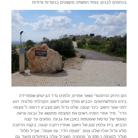
בכתמים לבנים, צמחי הפשתה מקשטים בנקודות וורודות.
הקו הירוק ההיסטורי נשאר אחרינו, ולפנינו גדר הביטחון שמפרידה
בינינו והפלשתינאים. הכביש מוליך אותנו לישוב הקהילתי סלעית. רגע
לפני שער הישוב כיכר קטנה, שלט גדול חום מצביע דרומה ל׳מצפה
הדר׳. מיד אחרי הפניה רואים את המצפה מתנשא על גבעה ונראה
כאוסף של טרסות שעוטפות באבן את גבעה. נוסעים עד קצה
הכביש, בית עלמין קטן של הישוב ואחריו רחבה קטנה, בקצה הרחבה
סלע גדול ועליו שלט צנוע: ׳מצפה הדר, עוז וענווה׳, שביל סלול
מוליך למצפה כ-300 מ׳ מהחניה, השביל עולה בפיתולים מיועד גם