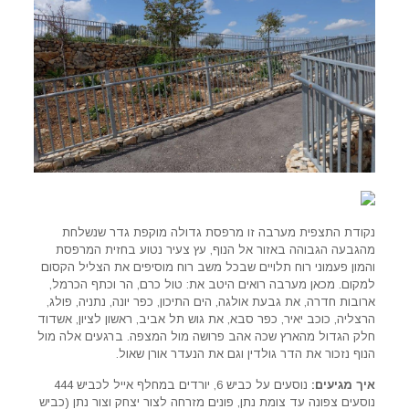
נקודת התצפית מערבה זו מרפסת גדולה מוקפת גדר שנשלחת
מהגבעה הגבוהה באזור אל הנוף, עץ צעיר נטוע בחזית המרפסת
והמון פעמוני רוח תלויים שבכל משב רוח מוסיפים את הצליל הקסום
למקום. מכאן מערבה רואים היטב את: טול כרם, הר וכתף הכרמל,
ארובות חדרה, את גבעת אולגה, הים התיכון, כפר יונה, נתניה, פולג,
הרצליה, כוכב יאיר, כפר סבא, את גוש תל אביב, ראשון לציון, אשדוד
חלק הגדול מהארץ שכה אהב פרושה מול המצפה. ברגעים אלה מול
הנוף נזכור את הדר גולדין וגם את הנעדר אורן שאול.
איך מגיעים:
נוסעים על כביש 6, יורדים במחלף אייל לכביש 444
נוסעים צפונה עד צומת נתן, פונים מזרחה לצור יצחק וצור נתן (כביש