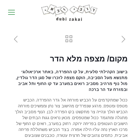
מקום/ מצפה מלא הדר
בישוב הקהילתי סלעית, על קו ההפרדה, באתר ארכיאולוגי
מתנשא מעל הסביבה, הוקם מצפה לזכרו של סגן הדר גולדין,
מול נוף מרהיב מסביב רואים במערב עד קו החוף ותל אביב
ובמזרח עד הר ברכה
ככול שמתקדמים על הכביש מזרחה אל גדר ההפרדה, הכביש
מטפס ומטפס, מרגע שנפרדים מהישוב צור נתן וממשיכים מזרחה
הכביש הולך ונהייה צר מתקשט בקו הפרדה לבן. הנוף מסביב הולך
מתגלה ומתגמד ככול שמטפסים. מכאן נראים גגות הבתים של
הישובים העטופים בפריחה ירוקה. רחוק במערב, רואים קו החוף של
מרכז הארץ נחה עליו הילה אפורה. בצד הכביש משתוללת פריחה
אביבית, כתמים צהובים של חרצית עטורה, כוכבנים שצובעים