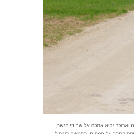
 וארוכה יביא אתכם אל שרידי הגשר,
מספר שמחייגים למספר (052-9991003) מקבלים במחיר שיחה הסבר על המקום. בהמשך בעיקול