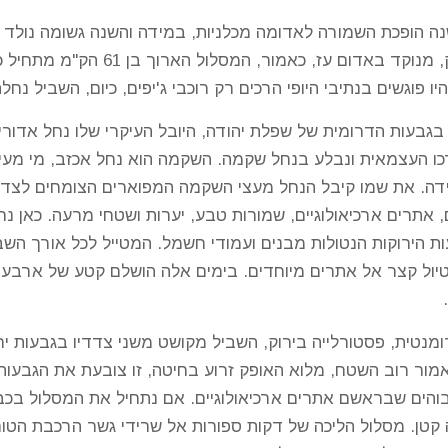
ה הופכת השמורה לאדומה מכלניות, במידה והשנה גשומה נולד כ
אלה פריחת הכלניות בעיצומן, פה ושם, 
יו פוגשים בנתיבי היופי הרכים רק רוכבי ג'יפים, כיום, השביל נח
עות הדרומית של שפלת יהודה, היובל העיקרי שלו נחל אדוריים
ו העצמאית ונבלע בנחל שקמה. השקמה הוא נחל אכזב, מי מעיינ
דה. את שמו קיבל הנחל מעצי השקמה המפוארים הצומחים לצד אפיק
, אתרים ארכיאולוגיים, שמורות טבע, יערות ושטחי מרעה. כאן
הירוקות הנטולות מבנים ועמודי חשמל. המטייל לכל אורך השביל
טיול קצר אל אתרים מיוחדים. בימים אלה הושלם קטע של ארבע
ומנטית, פסטורלייה בירוק, השביל מקושט משני צדדיו בגבעות י
ור רוב השטח, מלוא האופק זרוע בחיטה, זו צובעת את הגבעות ה
 קטן. מסלול הליכה של דקות ספורות אל שרידי גשר הרכבת הטו