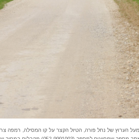
על הערוץ של נחל פורה, הטיול הקצר על קו המסילה, רמפה צרה
ותוכלו להציץ למטה אל ערוץ הנחל. ליד כל אתר 