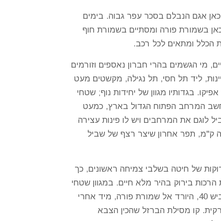
אן אגם הנבלם בסכר עפר גבוה. בימים
הירוק, מנוקד באדום עז, כאמור, המסלול הארוך בן 61 הק"מ מתחיל כאן בשמורת פורה ומסתיים בשמורת חוף
לת הכלל ומתאים לכל רכב.
, מי הגשמים בהרי חברון נאספים וזורמים
ות, ליד תל חסי, תל נגילה, מקשטים מעט
ו. בגדותיו מגוון של יחידות נוף; שטחי
 נחשב המרחב הפתוח הגדול בארץ, כמעט
 לוגם את המרחבים ויש לו פינות עצירה
ה ק"מ, תפר אחרון שיצר רצף של שביל
רוקות של חיטה בשלבי צמיחה ראשונים, כך
רכות בירוק בהיר מלא חיים. במגוון שטחי
הנוף יש גם חולות נודדים, רכסי כורכר, תל גבוהים שבראשם אתרים ארכיאולוגיים. אם נתחיל את המסלול בכביש 40, היורד אל שמורת פורה, מיד אחרי
רקית. קו מסילת הברזל שהכין הצבא