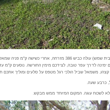
איך מגיעים: מכביש 38 (מחלף שער הגיא – בית שמש) עולה כביש 386 מז
ימינה לדרך עפר טובה, לצידכם מימין החורשה. נוסעים ק"מ עד
קצהו, משמאל שביל הולכי רגל מטפס על סלעים ומוליך אתכם חמ
, כרבע שעה.
 לא לשכוח עוגה. המקום המיוחד ממש מבקש.