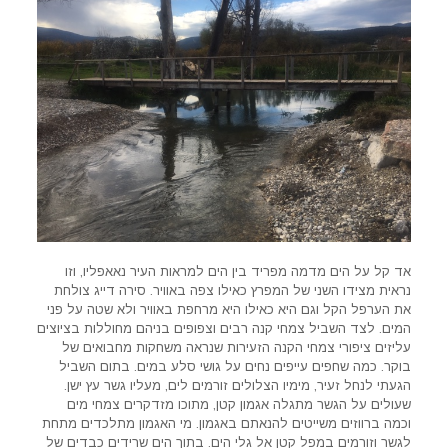
אד קל על הים מדמה מפריד בין הים למראות העיר נאאפליו, וזו
נראית מצידו השני של המפרץ כאילו צפה באוויר. סירה דייג צולחת
את הערפל הקל וגם היא כאילו היא מרחפת באוויר ולא שטה על פני
המים. לצד השביל צמחי קנה רבים וצפופים בניהם מחוללות בציוצים
עליזים ציפורי צמחי הקנה הזעירות שנראה משחקות מחבואים של
בוקר. כמה שחפים עייפים נחים על גושי סלע במים. בתום השביל
הגעתי לנחל זעיר, מימיו הצלולים זורמים לים, מעליו גשר עץ ישן.
שעולים על הגשר מתגלה אגמון קטן, מתוכו מזדקרים צמחי מים
וכמה ברווזים משייטים להנאתם באגמון. מי האגמון מתלכדים מתחת
לגשר וזורמים במפל קטן אל גלי הים. בתוך הים שרידים כבדים של