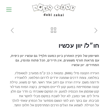
חו״ל/ יוון עכשיו
השיזפון של הקיץ האחרון ביוון כמעט חלף? גם עכשיו יוון כיפית,
עם מראות חורף משגעים, אין תיירים, הכל פתוח ומזמין, גם
המחירים. יוון עכשיו
העיירה הקטנה מילי (Milli), נמצאת כ-13 ק״מ ממערב לנאאפליו,
בפלפונז, צומת דרכים שממנה יורדים לדרום הפלפונז, ללאונידיו
ודרומה משם. עיירה זעירה עם רחוב אחד ראשי, חוף ים משגע, טיילת
קטנה שמסתיימת במעגן קטן לדייגים מקומיים, בקצה המזח מגדלור
קטן שמסמן את הכנסיה למעגן. זה המקום ששכרתי בו חדר עם חלון
גדול לים. ואני כמובן, לא יכול לשבת במקום מבלי לחקור את
סביבתו. עם בוקר רגע לפני הגשם מסתער על הכפרון יצאתי להלך
על הטיילת. לשמוע את הגלים הרכים המתרפקים אל חלוקי החוף,