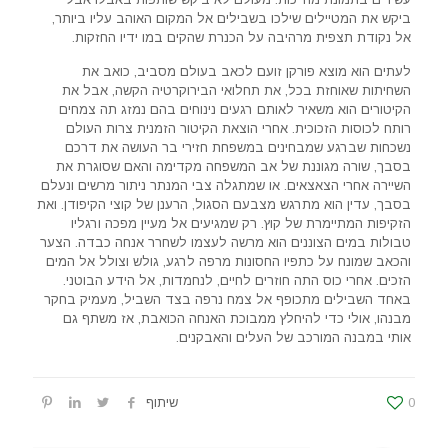
ביקש את המטיילים שילכו בשבילים אל המקום האוהב עליו ביותר,
אל נקודת תצפית מרהיבה על הכנרת שהקים במו ידיו החזקות.
לעתים הוא מוצא פורקן זועם לכאב בעולם מסביב, כואב את
השחיתות שאוחזת בכל, את תחלואי הבירוקרטיה הקשה, אבל את
הקיטורים הוא משאיר לאותם רגעים נינוחים בהם נמזג תה צמחים
רותח לכוסות הזכוכית. אחרי הוצאת הקיטור הזמנית צרות העולם
נשכחות שברגע שמבחינים במשפחת חזירי בר העושה את דרכם
בסבך, שורה מגוננת של אב המשפחה מקדימה והאם שסוגרת את
השיירה אחרי הצאצאים. או שמתגלה צבי המנתר ניתור מרשים ונעלם
בסבך, עדין הוא מתרגש מצבעם הסגול, הרענן של קוצי הקיפודן. ואת
הזקיפות המתיימרת של קוץ. רק שמגיעים אל מעיין מפכה ורגליו
טבולות במים הצוננים הוא מרשה לעצמו לשחרר אנחה כבדה. הצער
והכאב שמונח על כתפיו החסונות מרפה לרגע, גולש וצולל אל המים
הזכים. אחרי כוס התה חוזרים לחיים, לנחמדות, אל הידע הבוטני.
באחד השבילים מתכופף אל צמח נרפה בצד השביל, מעמיק בחקר
מבנהו, אולי כדי להיחלץ ממבוכת האנחה הכואבת, אז משתף גם
אותי במבנה המורכב של העלים והאבקנים.
0
שיתוף