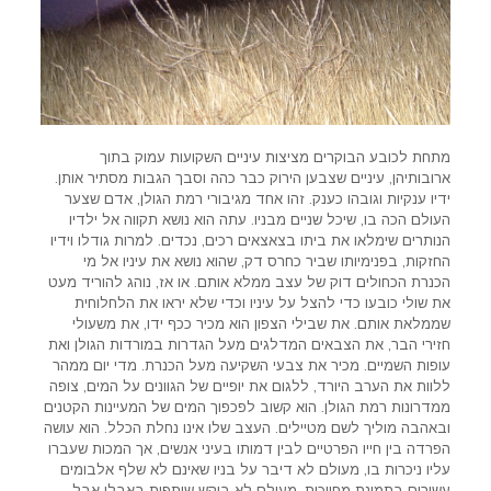
מתחת לכובע הבוקרים מציצות עיניים השקועות עמוק בתוך
ארובותיהן, עיניים שצבען הירוק כבר כהה וסבך הגבות מסתיר אותן.
ידיו ענקיות וגובהו כענק. זהו אחד מגיבורי רמת הגולן, אדם שצער
העולם הכה בו, שיכל שניים מבניו. עתה הוא נושא תקווה אל ילדיו
הנותרים שימלאו את ביתו בצאצאים רכים, נכדים. למרות גודלו וידיו
החזקות, בפנימיותו שביר כחרס דק, שהוא נושא את עיניו אל מי
הכנרת הכחולים דוק של עצב ממלא אותם. או אז, נוהג להוריד מעט
את שולי כובעו כדי להצל על עיניו וכדי שלא יראו את הלחלוחית
שממלאת אותם. את שבילי הצפון הוא מכיר ככף ידו, את משעולי
חזירי הבר, את הצבאים המדלגים מעל הגדרות במורדות הגולן ואת
עופות השמיים. מכיר את צבעי השקיעה מעל הכנרת. מדי יום ממהר
ללוות את הערב היורד, ללגום את יופיים של הגוונים על המים, צופה
ממדרונות רמת הגולן. הוא קשוב לפכפוך המים של המעיינות הקטנים
ובאהבה מוליך לשם מטיילים. העצב שלו אינו נחלת הכלל. הוא עושה
הפרדה בין חייו הפרטיים לבין דמותו בעיני אנשים, אך המכות שעברו
עליו ניכרות בו, מעולם לא דיבר על בניו שאינם לא שלף אלבומים
עשירים בתמונת מחייכות. מעולם לא ביקש שותפות באבלו אבל