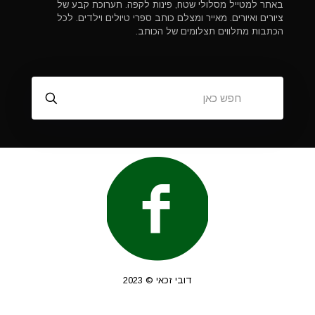
באתר למטייל מסלולי שטח, פינות לקפה. תערוכת קבע של
ציורים ואיורים. מאייר ומצלם כותב ספרי טיולים וילדים. לכל
הכתבות מתלווים תצלומים של הכותב.
דובי זכאי © 2023