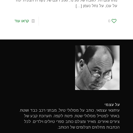
מתרומם תל לגובה של 30 מ', 200 דונם של נקודת תצפית יפה
על עכו, על נחל נעמן
[…]
0
קראו עוד
על עצמי
עיתונאי עצמאי, כותב על מסלולי טיול, מבחני רכב כבד ושטח.
באתר למטייל מסלולי שטח, פינות לקפה. תערוכת קבע של
ציורים ואיורים. מאייר ומצלם כותב ספרי טיולים וילדים. לכל
הכתבות מתלווים תצלומים של הכותב.