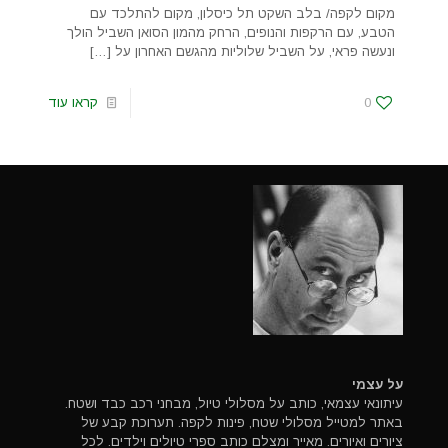
מקום לקפה/ בלב השקט תל כיסלון, מקום להתלכד עם
הטבע, עם הרקפות והנופים, הרחק מהמון הסואן השביל הולך
ונעשה פראי, על השביל שלוליות מהגשם האחרון על
[…]
0
קראו עוד
על עצמי
עיתונאי עצמאי, כותב על מסלולי טיול, מבחני רכב כבד ושטח.
באתר למטייל מסלולי שטח, פינות לקפה. תערוכת קבע של
ציורים ואיורים. מאייר ומצלם כותב ספרי טיולים וילדים. לכל