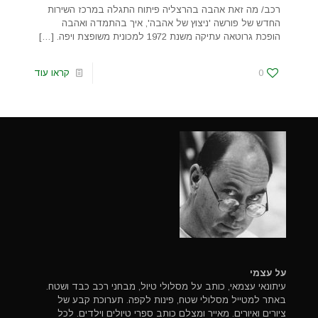
רכב/ מה זאת אהבה בהרצליה פיתוח התגלה במרכז השירות
החדש של פורשה 'ניצוץ של אהבה', איך בהתמדה ואהבה
הופכת גרוטאה עתיקה משנת 1972 למכונית משופצת ויפה.
[…]
0
קראו עוד
על עצמי
עיתונאי עצמאי, כותב על מסלולי טיול, מבחני רכב כבד ושטח.
באתר למטייל מסלולי שטח, פינות לקפה. תערוכת קבע של
ציורים ואיורים. מאייר ומצלם כותב ספרי טיולים וילדים. לכל