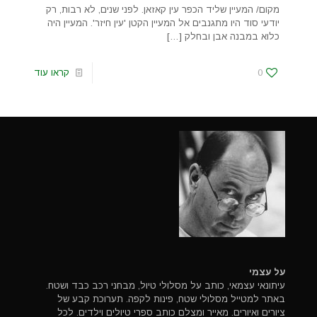
מקום/ המעיין שליד הכפר עין קאזאן. לפני שנים, לא רבות, רק
יודעי סוד היו מתגנבים אל המעיין הקטן 'עין חיזר'. המעיין היה
כלוא במבנה אבן ובחלק
[…]
0
קראו עוד
על עצמי
עיתונאי עצמאי, כותב על מסלולי טיול, מבחני רכב כבד ושטח.
באתר למטייל מסלולי שטח, פינות לקפה. תערוכת קבע של
ציורים ואיורים. מאייר ומצלם כותב ספרי טיולים וילדים. לכל