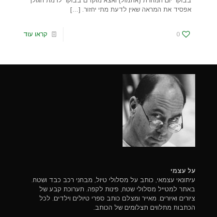
בבוקר יום המחרת (אתמול) ואצא מוקדם בבוקר לרמת הגולן
אפסיד את המראה שאין לדעת מתי יחזור.
[…]
0
קראו עוד
על עצמי
עיתונאי עצמאי, כותב על מסלולי טיול, מבחני רכב כבד ושטח.
באתר למטייל מסלולי שטח, פינות לקפה. תערוכת קבע של
ציורים ואיורים. מאייר ומצלם כותב ספרי טיולים וילדים. לכל
הכתבות מתלווים תצלומים של הכותב.