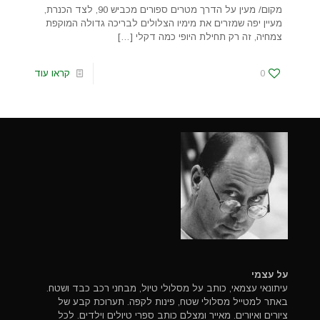
מקום/ מעין על הדרך מטרים ספורים מכביש 90, לצד הכנרת,
מעיין יפה שמזרים את מימיו הצלולים לבריכה גדולה המוקפת
צמחיה, זה רק תחילת היופי כמה דקלי
[…]
0
קראו עוד
על עצמי
עיתונאי עצמאי, כותב על מסלולי טיול, מבחני רכב כבד ושטח.
באתר למטייל מסלולי שטח, פינות לקפה. תערוכת קבע של
ציורים ואיורים. מאייר ומצלם כותב ספרי טיולים וילדים. לכל