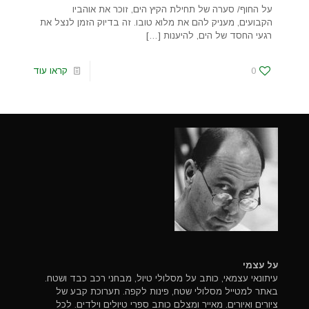
על החוף/ סערה של תחילת הקיץ הים, זוכר את אוהביו
הקבועים, מעניק להם את מלוא טובו. זה בדיוק הזמן לנצל את
רגעי החסד של הים, להיענות
[…]
0
קראו עוד
על עצמי
עיתונאי עצמאי, כותב על מסלולי טיול, מבחני רכב כבד ושטח.
באתר למטייל מסלולי שטח, פינות לקפה. תערוכת קבע של
ציורים ואיורים. מאייר ומצלם כותב ספרי טיולים וילדים. לכל