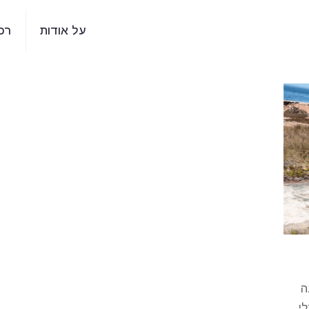
על אודות
רכ
ה
י