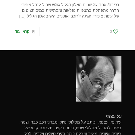
רכיבה/ אחד על שניים מאלון הגליל גולש שביל לנחל ציפורי,
הדרך מתפתלת בתצפיות נפלאות ומסתיימת במים הצוננים
של עינות ציפורי. חגיגה לרוכבי אופניים הישוב אלון הגליל
[…]
0
קראו עוד
על עצמי
עיתונאי עצמאי, כותב על מסלולי טיול, מבחני רכב כבד ושטח.
באתר למטייל מסלולי שטח, פינות לקפה. תערוכת קבע של
ציורים ואיורים. מאייר ומצלם כותב ספרי טיולים וילדים. לכל