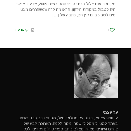
מקום/ כמעט צלול הכתבה פורסמה בשנת 2009, אז עוד אפשר
היה לטבול במקורות הירקון. תראו מה קרה שמשחררים מעט
מים לטבע ביום קיץ חם, כתבה של
[…]
0
קראו עוד
על עצמי
עיתונאי עצמאי, כותב על מסלולי טיול, מבחני רכב כבד ושטח.
באתר למטייל מסלולי שטח, פינות לקפה. תערוכת קבע של
ציורים ואיורים. מאייר ומצלם כותב ספרי טיולים וילדים. לכל