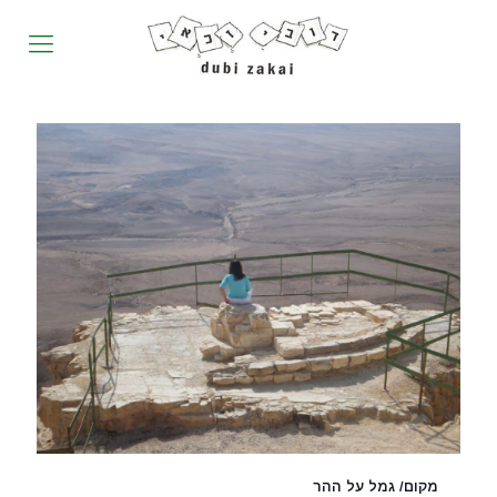
מקום/ גמל על ההר