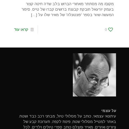
מקום/ מה מסתתר מאחורי הברוש בלב שדה חיטה קצור
בעמק יזרעאל חובקת קבוצת ברושים קברו של טייס. סיפור
המעשה שזור בספר 'פונטונלה' של מאיר שלו על
[…]
0
קראו עוד
על עצמי
עיתונאי עצמאי, כותב על מסלולי טיול, מבחני רכב כבד ושטח.
באתר למטייל מסלולי שטח, פינות לקפה. תערוכת קבע של
ציורים ואיורים. מאייר ומצלם כותב ספרי טיולים וילדים. לכל