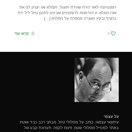
רומנטיקה/ לאור הירח שהירח יתעגל, יתמלא ואז יעניק לנו את
אורו המלא. זו הזדמנות לרומנטיים שבינינו לתכנן טיול ליל ירח
בחורף ובקיץ האגדה מספרת על המלחין
[…]
0
קראו עוד
על עצמי
עיתונאי עצמאי, כותב על מסלולי טיול, מבחני רכב כבד ושטח.
באתר למטייל מסלולי שטח, פינות לקפה. תערוכת קבע של