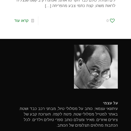
לים המלח, כולם כבר הקדימו אותנו, ואנחנו רק ביקשנו שנצליח
לראות משהו, קצת כתמי צבע מהפריחה
[…]
0
קראו עוד
על עצמי
עיתונאי עצמאי, כותב על מסלולי טיול, מבחני רכב כבד ושטח.
באתר למטייל מסלולי שטח, פינות לקפה. תערוכת קבע של
ציורים ואיורים. מאייר ומצלם כותב ספרי טיולים וילדים. לכל
הכתבות מתלווים תצלומים של הכותב.