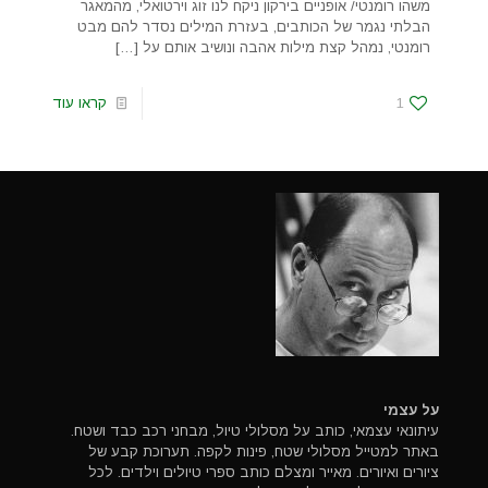
משהו רומנטי/ אופניים בירקון ניקח לנו זוג וירטואלי, מהמאגר
הבלתי נגמר של הכותבים, בעזרת המילים נסדר להם מבט
רומנטי, נמהל קצת מילות אהבה ונושיב אותם על
[…]
1
קראו עוד
על עצמי
עיתונאי עצמאי, כותב על מסלולי טיול, מבחני רכב כבד ושטח.
באתר למטייל מסלולי שטח, פינות לקפה. תערוכת קבע של
ציורים ואיורים. מאייר ומצלם כותב ספרי טיולים וילדים. לכל