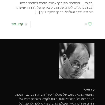
מקום/ … והמדבר ירוק דרך ארוכה חודרת למדבר הכינה
עבורכם קק"ל, לאורכו של הגבול בין ישראל לירדן. העניקו לה
את שם "דרך השלום". הדרך נושקת לנוף
[…]
0
קראו עוד
על עצמי
עיתונאי עצמאי, כותב על מסלולי טיול, מבחני רכב כבד ושטח.
באתר למטייל מסלולי שטח, פינות לקפה. תערוכת קבע של
ציורים ואיורים. מאייר ומצלם כותב ספרי טיולים וילדים. לכל