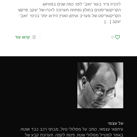
לזכרו/ צייר בעור 'זאב' לפני כמה שנים במוזיאון
הקריקטוריסטים בחולון נפתחה תערוכה לזכרו של יעקב פרקש
הקריקטוריסט של מעריב ועיתון הארץ הידוע יותר בכינוי: 'זאב'.
יעקב
[…]
0
קראו עוד
על עצמי
עיתונאי עצמאי, כותב על מסלולי טיול, מבחני רכב כבד ושטח.
באתר למטייל מסלולי שטח, פינות לקפה. תערוכת קבע של