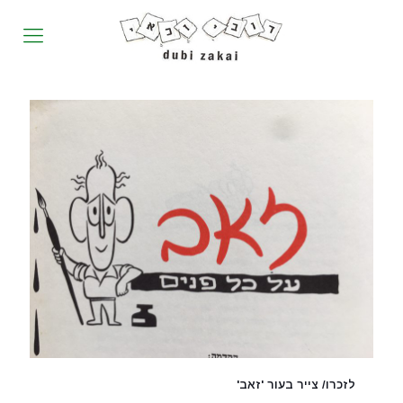
לזכרו/ צייר בעור 'זאב'