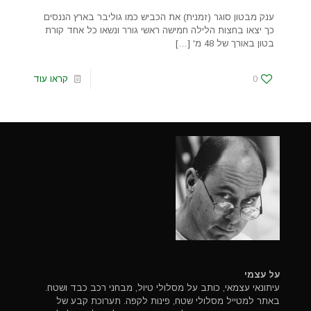
ענק מבטון סוגר (זמנית) את הכביש כמו גוליבר בארץ הננסים
כך יצאו בחצות הלילה חמישה ראשי גורר ונשאו כל אחד קורת
בטון באורך של 48 מ'
[…]
0
קראו עוד
על עצמי
עיתונאי עצמאי, כותב על מסלולי טיול, מבחני רכב כבד ושטח.
באתר למטייל מסלולי שטח, פינות לקפה. תערוכת קבע של