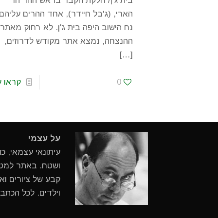
בית ג'ן/ חלקת הקבר בראש ההר הר
הארי, (ג'בל חיידר), אחד ההרים עליהם
נח הישוב היפה בית ג'ן. לא רחוק מאתר
ההנצחה, נמצא אתר מקודש לדרוזים,
[…]
0
קראו ע
על עצמי
עיתונאי עצמאי, כ
ושטח. באתר למטיי
קבע של ציורים ואי
וילדים. לכל הכתב