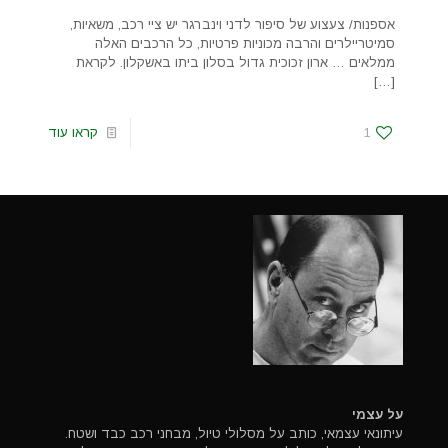
אספנות/ צעצוע של סיפור לדני וינברגר יש ציי רכב, משאיות,
סמיטריילרים והרבה מכוניות פרטיות, כל הרכבים האלה
ממלאים … ארון זכוכית גדול בסלון ביתו באשקלון. לקראת
[…]
1
קראו עוד
על עצמי
עיתונאי עצמאי, כותב על מסלולי טיול, מבחני רכב כבד ושטח.