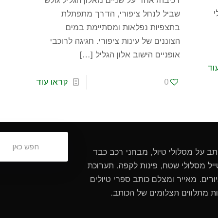
רכיבה/ אחד על שניים מאלון הגליל גולש
י
שביל לנחל ציפורי, הדרך מתפתלת
בתצפיות נפלאות ומסתיימת במים
הצוננים של עינות ציפורי. חגיגה לרוכבי
אופניים הישוב אלון הגליל
[…]
וד
0
קראו עוד
ותב על מסלולי טיול, מבחני רכב כבד
ל מסלולי שטח, פינות לקפה. תערוכת
ורים. מאייר ומצלם כותב ספרי טיולים
ות מתלווים תצלומים של הכותב.