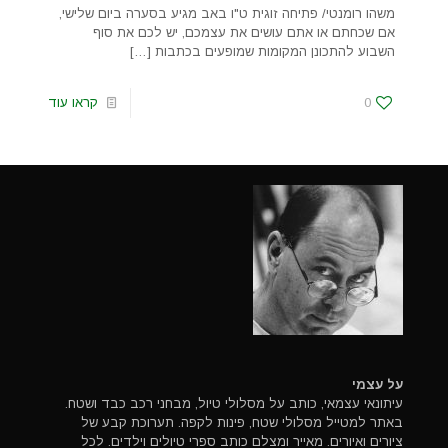
משהו רומנטי/ פתיחה זוגית ט"ו באב מגיע בסערה ביום שלישי,
אם שכחתם או אתם עושים את עצמכם, יש לכם את סוף
השבוע להתכונן המקומות שמופעים בכתבות
[…]
0
קראו עוד
על עצמי
עיתונאי עצמאי, כותב על מסלולי טיול, מבחני רכב כבד ושטח.
באתר למטייל מסלולי שטח, פינות לקפה. תערוכת קבע של
ציורים ואיורים. מאייר ומצלם כותב ספרי טיולים וילדים. לכל