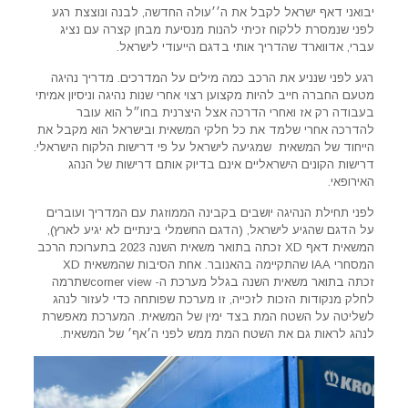
יבואני דאף ישראל לקבל את ה׳׳עולה החדשה, לבנה ונוצצת רגע
לפני שנמסרת ללקוח זכיתי להנות מנסיעת מבחן קצרה עם נציג
עברי, אדווארד שהדריך אותי בדגם הייעודי לישראל.
רגע לפני שנניע את הרכב כמה מילים על המדרכים. מדריך נהיגה
מטעם החברה חייב להיות מקצוען רצוי אחרי שנות נהיגה וניסיון אמיתי
בעבודה רק אז ואחרי הדרכה אצל היצרנית בחו״ל הוא עובר
להדרכה אחרי שלמד את כל חלקי המשאית ובישראל הוא מקבל את
הייחוד של המשאית שמגיעה לישראל על פי דרישות הלקוח הישראלי.
דרישות הקונים הישראליים אינם בדיוק אותם דרישות של הנהג
האירופאי.
לפני תחילת הנהיגה יושבים בקבינה הממוזגת עם המדריך ועוברים
על הדגם שהגיע לישראל, (הדגם החשמלי בינתיים לא יגיע לארץ),
המשאית דאף XD זכתה בתואר משאית השנה 2023 בתערוכת הרכב
המסחרי IAA שהתקיימה בהאנובר. אחת הסיבות שהמשאית XD
זכתה בתואר משאית השנה בגלל מערכת ה- corner viewשתרמה
לחלק מנקודות הזכות לזכייה, זו מערכת שפותחה כדי לעזור לנהג
לשליטה על השטח המת בצד ימין של המשאית. המערכת מאפשרת
לנהג לראות גם את השטח המת ממש לפני ה׳אף׳ של המשאית.