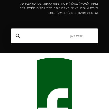
באתר למטייל מסלולי שטח, פינות לקפה. תערוכת קבע של
ציורים ואיורים. מאייר ומצלם כותב ספרי טיולים וילדים. לכל
הכתבות מתלווים תצלומים של הכותב.