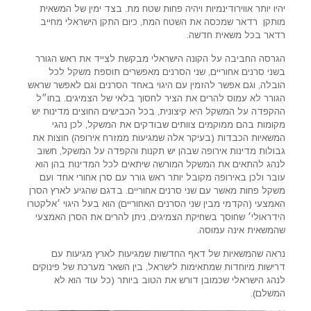
יהיו יותר אווירודינמיות ויהיה פחות שטח מת. בצד ימין של המשאית
מותקן רדאר שמכסה את השטח המת, כיום התקן הישראלי מחייב
רדאר בכל משאית חדשה.
הגרסה החביבה על הקונה הישראלי מבקשת לצייד את ראש הגורר
בשני סרנים אחוריים, שני הסרנים מאפשרים תוספת משקל לכל
הובלה, וגם אפשר להזמין עם היגוי באחד הסרנים וגם לאפשר שראש
הגורר לא עמוס להרים את הציר לחסוך בלאי של הצמיגים. בחו״ל
ההקפדה על המשקל היא קיצונית, בכל הכבישים החוצים מדינות יש
מקומות בהם ממוקמים צוותים שבודקים את המשקל, לכן נהגי
המשאיות הכבדות (בעיקר אלה שמגיעות ממזרח אירופה) חוצות את
גבולות מדינות אירופה שבהן יש תקנות והקפדה על המשקל, חשוב
לנהג להתאים את המשקל המורשה שיתאים לכל המדינות בהן הוא
עובר ולכן באירופה מקובל יותר ראש גורר עם סרן אחורי אחד ועם
משקל פחות מאשר עם שני סרנים אחוריים. בדגם שהגיע לארץ הסרן
האמצעי (הקדמי מבין שני הסרנים האחוריים) הוא בעל היגוי ׳אלקטרו
הידראולי׳ שחוסך בשחיקת הצמיגים, ניתן להרים את הסרן האמצעי
שהמשאית אינה עמוסה.
נראה שהמשאיות של דאף החדשות שמגיעות לארץ מגיעות עם
דרישות מיוחדות שמתאימות לישראל, בין השאר מערכת של פינוקים
לנהג הישראלי שכמובן דורש את הטוב ביותר (כל עוד הוא לא
המשלם).