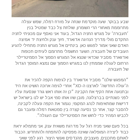
שבע בבוקר. שעה מוקדמת שנחה על מזרח רמלה, שמש עצלה
מתרוממת מאחורי הרי השומרון, שולחת צל כבד שמטיל בנין
׳תעבורה׳ על מגרש החניה הגדול, בעוד אני נאסף עם מכוניתי לחניה
התקדם מולי מדריך הנהיגה אדוארד, חיוך ענק ולחיצת יד אמיצה
האדם שאני אמור לפגוש כאן. בינתיים אל מגרש החניה מתחילי להגיע
העובדים של תעבורה, השער החשמלי מתרומם לעיתים תכופות
ואדווארד מסביר שכדאי שנצא אל המגרש הסמוך אל הסמיטריילר
הרתום לעגלה שממתין לנו במגרש הסמוך שם נמצא המוסך הגדול
של תעבורה.
״המפגש שלנו״ מסביר אדווארד בין לגימות הקפה להכיר את
ה׳עולה החדשה׳ לארצנו ה-XD״ אחרי לגימה ארוכה הושיט את היד
ובתנועה אחת הקיף את הקבינה ״כן זה אותו ראש גורר שנסעת עליו
לפני כשנתיים בברצלונה, מובן שזו אותו סמי אבל יש לנו בישראל יש
דרישות שמתאימות לנהג המקומי, נגמור את הקפה ונעלה לקבינה,
להסבר קצר, אחר כך נסיעה קצרה בין סמטאות רמלה ומעבר גם
לכביש המהיר כדי לחוש את הסמיטריילר עם העגלה״.
בכל פעם שאני מניח רגל על מדרגת משאית ענק, אני מתמלא יראת
כבוד ליצירה המופלאה שאינה מפסיקה להתפתח ולהתחדש, הכבוד
לאותם מתכננים, מעצבים, מהנדסים ואנשי היצור. רגע לפני שאני