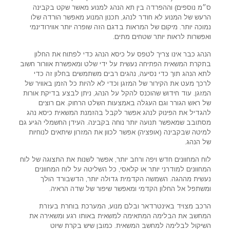
ס״מ נוספים) וההפרדה בין תא הנהג למנוע מאשר שקט בקבינה
הרעש של המנוע לא חודר לנהג, תכנון המנוע מאפשר הורדה שלו
נמוכה יותר. מיקום של המראות בדגם הזה שופרה יותר אווירודינמי
ואפשרות לראות יותר שטחים מתים.
הנהג כבר אינו צריך לטפס על כיסא הנהג כדי לפתוח את החלון
בתקרת המשאית הפתיחה נעשית על ידי שלט ומאפשרת אוורור חשוב
לתא הנהג תוך כדי נסיעה, נהגים רבים משתמשים בחלון זה כדי
לרכך מעט את הקירור של המזגן וכדי לא להיות כל הזמן באוויר של
המזגן. עוד חידוש שהוכנס להקל על הנהג, ניתן לבצע בדיקת אורות
של ראש הגורר וגם העגלה באמצעות השלט הרחוק. אם רוצים
להגדיל את הפינוק לנהג אפשר לקבל בהזמנת המשאית כיסא נהג
מסתובב שמאפשר תנועה יותר נוחה בקבינה. העידן החשמלי הגיע גם
למיטה שבקבינה (אופציה) אפשר לכוון את המזרון שיתאים לנוחיות
של הנהג.
לוח המחוונים חדש ויפה ורחב יותר, אפשר לשנות את התצוגה של לוח
המחוונים למודרני יותר או קלאסי, כל השליטה על לוח המחוונים
נעשית מההגה. השמשה הקדמית גדולה יותר, הדשבורד הולך
ומשתפל אל החלון הקדמי ומאפשר שיפור של שדה הראיה.
הרכב מצויד באינטרדאר ובלם מנוע, המערכת בוחרת בעזרת
המחשב את הבלימה המתאימה למשאית באותו רגע ומשאירה את
השיקול לבלימה למחשב המשאית. כמובן שיש בקרת שיוט