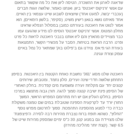
שדאגה לארגן את ההשכרה, הטיסה ליוון ואת כל מה שקשור בתאום
עם אנשי 'ורניקוס ייאכטס' ביוון. ואנחנו כאמור, שלושה זוגות חברים
(עכברי יבשה, למעט אחד) שיוצאים לשבוע שייט עצמאי בין האיים.
אחד מאיתנו נושא בגאון רישיון משיט, (סקיפר, בלשון הימאיים), הוא
אמור לנווט את היאכטה בעזרתנו כמובן במסלול הנפלא שראינו
מחלון המטוס. אנשי 'ורניקוס יאכטס' הוסיפו לנו מידע שהגענו עמו
כבר מצויידים מהארץ והם ליוו אותנו בנבכי היאכטה לראות כל פרט
ופרט. הרבה הוראות בטיחות, הסבר על מכשירי הקשר, התמצאות
בעזרת הגי.פי.אס. צוידנו גם ב'פילוט בוק' שמתאר כל נמל באיים
עומק וצורת עגינה.
היאכטה שלנו מסוג '361' נחשבת כאחת הקטנות בין היאכטות. בסיפון
התחתון שלושה חדרי שינה זעירים, סלון נחמד, ומטבחון. שירותים
קטנים יחד עם מקלחת זעירה ומשמעת מים קפדנית. בחלק האחורי
של הסיפון פינת ישיבה קטנה סמוך להגה. תורן גבוה מתנשא במרכז
הסיפון, בחלקו העליון אם יש רוח מתרומם המפרש הראשי, המשך
התורן יורד עד לקרקעית הספינה שטובלת במים שם טמונה משקולת
כבדה כדי למנוע מהספינה התהפכות. סמוך לחרטום מפרש נוסף
"החלוץ", כשהוא תופח ברוח נצברת מהירות רבה לסירה. ה'פיצפונת'
שלנו מצויידת גם במנוע קטן, 30 כ"ס ימיים שמספק מהירות שייט של
6.5 קשר. (קצת יותר מהליכה מהירה)