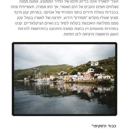
העיר 'לוואריו' אינה בדיוק חלמו של התייר הממוצע, אמנם ממנה
נשלחים חופים זהובים אל הים האגאיי, אך היא אפורה, תעשייתית ונחה
בכבדות נטולת תיירים בחוף המזרחי של אטיקה. במרחק קטן מ'כף
סוניון' שעליו מקדש "פוסידון" הידוע. יתרונה של לאווריו בנמל קטן
ממנו מפליגות היאכטות בקלות לסיור בין האיים הציקלאדיים. קנינו
במהירות מטעמים ויין בחנות סמוכה והתכוננו בהתרגשות להרמת
העוגן הראשונה והיציאה לים הפתוח.
כבוד ה'סקיפר'