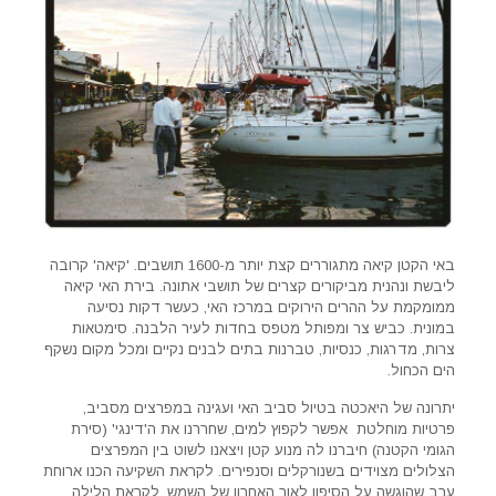
באי הקטן קיאה מתגוררים קצת יותר מ-1600 תושבים. 'קיאה' קרובה
ליבשת ונהנית מביקורים קצרים של תושבי אתונה. בירת האי קיאה
ממומקמת על ההרים הירוקים במרכז האי, כעשר דקות נסיעה
במונית. כביש צר ומפותל מטפס בחדות לעיר הלבנה. סימטאות
צרות, מדרגות, כנסיות, טברנות בתים לבנים נקיים ומכל מקום נשקף
הים הכחול.
יתרונה של היאכטה בטיול סביב האי ועגינה במפרצים מסביב,
פרטיות מוחלטת אפשר לקפוץ למים, שחררנו את ה'דינגי' (סירת
הגומי הקטנה) חיברנו לה מנוע קטן ויצאנו לשוט בין המפרצים
הצלולים מצוידים בשנורקלים וסנפירים. לקראת השקיעה הכנו ארוחת
ערב שהוגשה על הסיפון לאור האחרון של השמש, לקראת הלילה