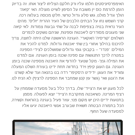
האימפרסיוניסטים חלמו עליו ורק חלקם הצליחו ליצור אותו. זה בדיוק
הזמן להרמת כוס יין משובח על הסיפון לשייט מוצלח. האי 'קיאה'
הולך וגדל מולנו, גוש סלע גדול טרשי, חלקו מכוסה בעלווה רכה.
קרני השמש נחו על הבתים הלבנים של העיר ההרית 'יוליס'. מהים
העיר נראית בנויה בצפיפות לבנה על שתי גבעות צמודות. לאי קיאה
שני מעגנים מסודרים ליאכטות וספינות, שניהם נושקים לכפרים
השלווים 'קוריסיה' ו'ואקארי'. העגינה הראשונה שלנו היתה לחוצה, צריך
להיכנס בהילוך אחורי בין שתי יאכטות גדולות. למדנו להכיר את
המילים: 'פנדר' – בקבוקי גומי גדולים שמושלכים לצידי הספינה
במטרה לרכך התנגשות עם ספינה שכנה בזמן העגינה. וגם למדנו
את המילה גנץ'- מקל שנועד להדוף את היאכטה מספינה שכנה בזמן
העגינה. גם העוגן קיפץ וירד בחדווה תחת ידינו בעזרת השלט המעלה
ומוריד את העוגן. ידידינו ה'סקיפר' רדה בנו בהנאה ועד שלא קשרנו
את ה'גנגן וואי' (גשר עץ קטן שמחבר את הספינה לרציף) לא הניח לנו.
לכל מעגן יש את ה'צייד' שלו, בדרך כלל בעל מסעדה שממתין על
רציף המרינה, כשיאכטה מתקרבת ה'צייד' יוצא לפעולה. מסמן
בתנועות ידיים היכן יש מקום פנוי, עוזר פעיל בעגינה בהוראות וקשירה,
הכל בתמורה הבטחה חשאית שבערב אנשי הייאכטה יגיעו אליו
למסעדה שעל החוף.