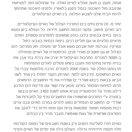
אנחה, פעם, כן פעם, אפליג לאיים האלה. עד שהחלום הפך למציאות
שניצבנו מול היאכטה בנמל הקטן בלאווריו, ולפנינו היאכטה שתהפוך
להיות הבית שלנו לשבוע הפלגה, בין האיים הציקלאדים.
יותר מ- 20 איים נחים בים התורכיז הצלול של האיים הציקלאדיים,
רוב האיים, מיושב, ומקור הכנסה החשוב תיירות. כל הנפלא ביוון נמצא
בהם: בתים צבועים בלבן בוהק שנושקים למפרצים קסומים, חופים
פראיים סלעיים או עם חוליים רכים, כיפות כנסיות בצבעי כחול
וטורקיז, טברנות יפות שבהם מוגש אוכל יווני מעולה, חוץ ממרחבי הים
הצלול יש גם תושבים מאירי פנים. ההיסטוריה של האיים מתחילה
ב-5000 לפנה"ס. התרבות הציקלאדית יצרה את בניית בתי אבן, את
בניית סירות מתקדמת וחצבו בשיש פסלים לאלים התפתחות
תרבותם החלה עוד בשנת 3000 לפנה"ס. הרבה מלחמות עברו על
האיים הנחשקים, קירבתם לחוף, המרחק הקצר יחסית בין אחד לשני
הביאו צבאות כיבוש ושודדי ים שמיררו את חיי התושבים. הרומאים
תרמו לפיתוח המסחר באיים, מכאן יצרו קשר עם מדינות הים התיכון.
דילוג מהיר על ההיסטוריה מביא אותנו לשנת 1453, האיים נכבשו
בסערה ע"י התורכים שהשאירו את התושבים טרף קל לחבורות של
שודדי ים. התושבים הנפחדים נסוגו להרים במרכז האיים ונבנו ערים
רבות מוקפות חומות, סמטאות צרות ועם זוויות חדות כדי לעקב את
הפורעים ושרשרת של גגות שאפשרו מעבר מהיר בין הבתים.
האיים חזרו לשליטת היוונים ורק בשנות השבעים של המאה הקודמת
חלה תנופה תיירותית גדולה. העולם גילה את יופיים של האיים והציף