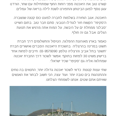
קשרנו טוב את היאכטה מפני רוחות החוף שמתחילות עם שחר, הורדנו
עוגן נוסף למען הביטחון והתפזרנו לשנת לילה בריאה של עמלים.
היאכטה, אגב הוחזרה בשלמות לחברה למעט כוס קטנה שנשברה.
ה'סקיפר' הקשוח חזר לגודלו הטבעי, סתם חבר טוב. בתום השייט
'סבלנו' ממחלת ים על היבשה, על המזח אתה מרגיש את תנועת
הגלים. אבל גם זה חולף.
כאמור בארץ מאורגנת ההפלגה, הטיפול והתשלומים דרך חברת
תשוט במרינה בהרצליה בהשכרת הייאכטה הסברים ואישורים חברת
'תשוט' בתל אביב והרצליה טלפון: 03-9579390. חייבים לפחות אחד
ברישיון משיט 30 לפחות בתוקף. אפשר לשכור דרך החברת יאכטה
שמתלווה אליה גם 'סקיפר' שכיר ישראלי.
שתי עצות קטנות: כדאי לשכור יאכטה גדולה יותר, התנאים בה נוחים
וההתנהגות בים טובה יותר. ועוד עצה, הכי חשוב לבחור את האנשים
שאיתם אתם שטים. אנחנו לשמחתי הצלחנו.