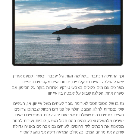
וכך התחילה הכתבה …שלושה זוגות של 'עכברי יבשה' (למעט אחד)
יצאו להפלגה באיים הציקלדיים, ים נוח, איים מקסימים ביופיים,
מפרצים עם מים צלולים בצבעי טורקיז, ארוחות בוקר על הסיפון, וגם
סערה אחת. הפלגה שבוע על יאכטה בין איי יוון
נתיבו של מטוס הטס לאירופה עובר לעיתים מעל איי יוון. אז, העיניים
שלי נצמדות לחלון. המבט חולף על פני הים הכחול שבתוכו שרועים
האיים, כתמים כהים ששולחים אצבעות יבשה לים. המפרצים נראים
זעירים מלמעלה וצבע המים בהם תכול משגע, קוביות זעירות לבנות
מסמנות את הבתים ליד החופים. לעיתים גם מבחינים באנייה גדולה
שחוצה את מרחב המים. כשנעלם המראה היפה אני נוהג להוסיף