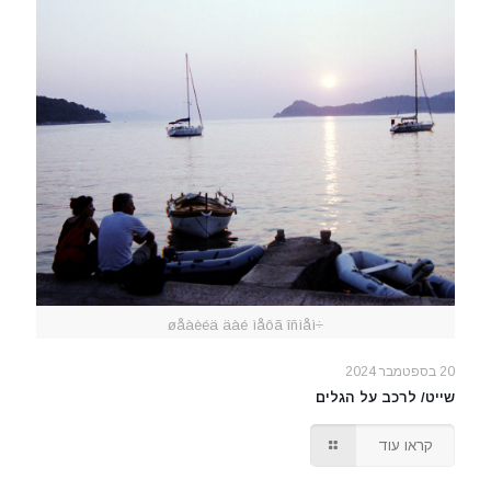
÷øåàèéä äàé ìåôã îñìåì
20 בספטמבר 2024
שייט/ לרכב על הגלים
קראו עוד