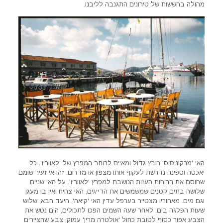
מהולה בחששות של טירונים התגנבה לליבנו.
האי 'מרקוניסיס' רובץ גדול ומאיים לרוחב המפרץ של 'לאווריו'. כל
יאכטה וספינה נדרשת לעקוף אותו מצפון או מדרום. זהו אי זעיר שומם
שחוסם את הרוחות העזות הנושבת למפרץ 'לאווריו'. על האי שניים
שלושה בתים קטנים שמשמשים את הדייגים, האי צחיח ואין בו מעגן
וגם מים. מאחוריו מצטייר בערפל עדין האי 'קיאה', היעד הבא, שלוש
שעות הפלגה בים. לאחר שעה השמים הפכו לתכולים, הים נטש את
הצבע אפור כסוף לטובת כחול 'אולטרה מרין' עמוק, צבע שהציירים