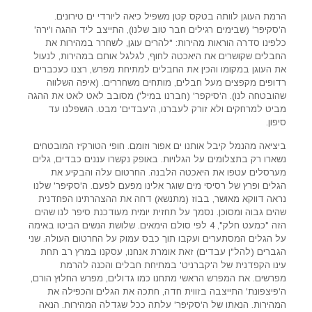
הרמת העוגן לוותה בטקס קטן משפיל כיאה ליורדי ים טירונים.
ה'סקיפר' (שבימים רגילים חבר טוב שלנו), התייצב ליד ההגה ו'ירה'
כלפינו סדרה הוראות מהירות: "להרים עוגן, לשחרר במהירות את
החבלים שקושרים את היאכטה לחוף, לגלגל אותם במהירות, לנעול
את העוגן במקומו והכין את החבלים למתיחת מפרש, רצנו כעכברים
רדופים מקפצים מעל חבלים, מותחים משחררים. (איפה השלווה
שהובטחה לנו). ה'סיקפר' (חברנו במיל') מסובב לאט לאט את ההגה
מביט למרחקים ולא זורק לעברנו, ה'עבדים' מבט. הושפלנו עד
סיפון.
ביציאה מהנמל קיבל אותנו ים אפור וזומם. חופי הטורקיז המובטחים
נשארו רק בתצלומים על הגלויות. באופק נקשרו עננים כבדים, גלים
מערסלים עטפו את היאכטה הלבנה. החרטום עלה והבקיע את
הגלים ופרץ של רסיסי מים שוגר אלינו מפעם לפעם. ה'סקיפר' שלנו
נראה דווקא מאושר, בבוז (מתנשא) דחה את ההצהרתינו הפחדנית
שהים גבוה ומסוכן. נסמך על תחזית יומית מעודכנת סיפר לנו שהים
הזה "כמעט חלק", 4 לפי סולם הימאים. שלושת הנשים הביטו באימה
על הגלים המסתערים ועקבו תוך כבס עמוק על החרטום העולה. שני
הגברים (להל"ן עבדים) זאת אומרת אנחנו, עסקנו במרץ רב תחת
עינו הקפדנית של ה'קברניט' במתיחת חבלים והכנה להרמת
מפרשים. את המפרש הראשי מתחנו כמו גדולים, מפרש החלוץ הורם,
ה'פיצפונת' התייצבה בזווית חדה, חתכה את הגלים והכפילה את
המהירות. הנאתו של ה'סקיפר' עלתה ככל שגדלה המהירות. הנאה