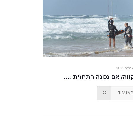
וה/ אם נכונה התחזית ….
או עוד